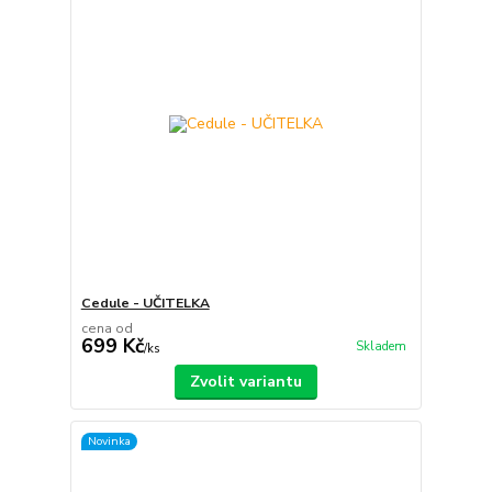
Cedule - UČITELKA
cena od
699 Kč
Skladem
/
ks
Zvolit variantu
Novinka