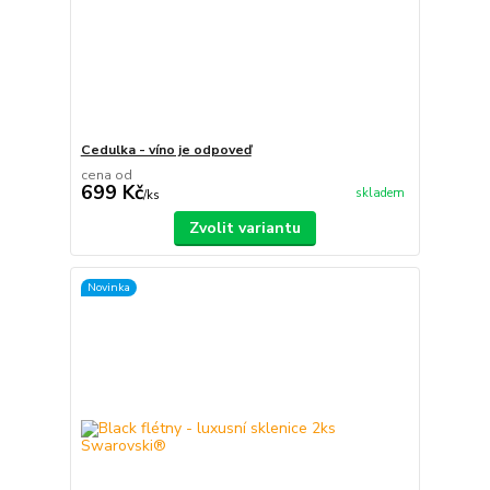
Cedulka - víno je odpoveď
cena od
699 Kč
skladem
/
ks
Zvolit variantu
Novinka