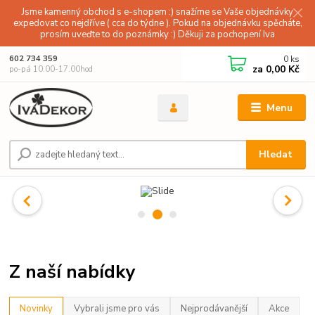
Jsme kamenný obchod s e-shopem :) snažíme se Vaše objednávky
expedovat co nejdříve ( cca do týdne ). Pokud na objednávku spěcháte,
prosím uveďte to do poznámky :) Děkuji za pochopení Iva
0
ks
602 734 359
za
0,00 Kč
po-pá 10.00-17.00hod
Menu
Hledat
Z naší nabídky
Novinky
Vybrali jsme pro vás
Nejprodávanější
Akce