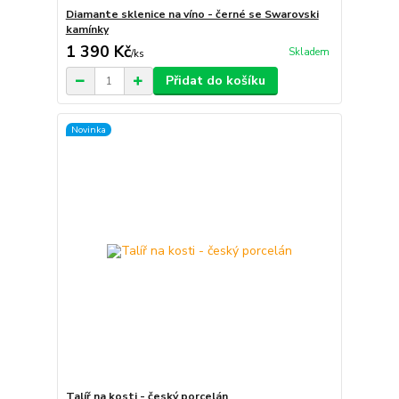
Diamante sklenice na víno - černé se Swarovski
kamínky
1 390 Kč
Skladem
/
ks
Přidat do košíku
Novinka
Talíř na kosti - český porcelán