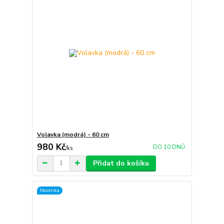
Volavka (modrá) - 60 cm
980 Kč
DO 10 DNŮ
/
ks
Přidat do košíku
Novinka