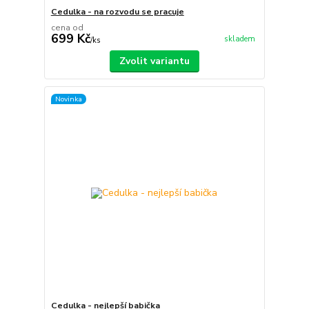
Cedulka - na rozvodu se pracuje
cena od
699 Kč
skladem
/
ks
Zvolit variantu
Novinka
Cedulka - nejlepší babička