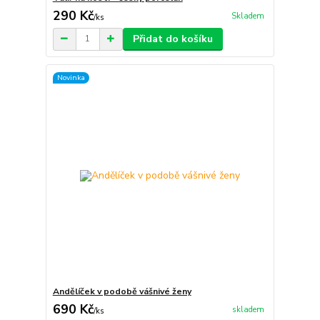
290 Kč
Skladem
/
ks
Přidat do košíku
Novinka
Andělíček v podobě vášnivé ženy
690 Kč
skladem
/
ks