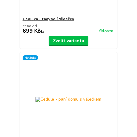
Cedulka - tady velí dědeček
cena od
699 Kč
Skladem
/
ks
Zvolit variantu
Novinka