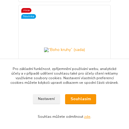
Akce
Novinka
Pro základní funkčnost, zpříjemnění používání webu, analytické
účely a v případě udělení souhlasu také pro účely cílení reklamy
využíváme soubory cookies. Nastavení vlastních preferencí
cookies můžete kdykoli upravit odkazem ve spodní části stránek.
“Boho kruhy” (sada)
Souhlasím
Nastavení
2 990 Kč
1 990 Kč
Skladem
/
ks
Souhlas můžete odmítnout
zde
.
Přidat do košíku