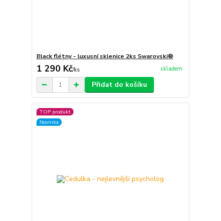
Black flétny - luxusní sklenice 2ks Swarovski®
1 290 Kč
skladem
/
ks
Přidat do košíku
TOP produkt
Novinka