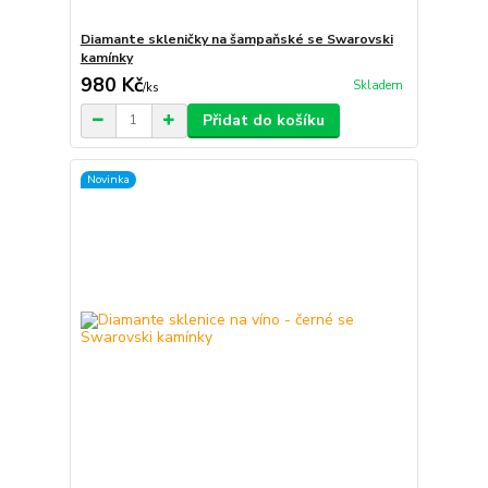
Diamante skleničky na šampaňské se Swarovski
kamínky
980 Kč
Skladem
/
ks
Přidat do košíku
Novinka