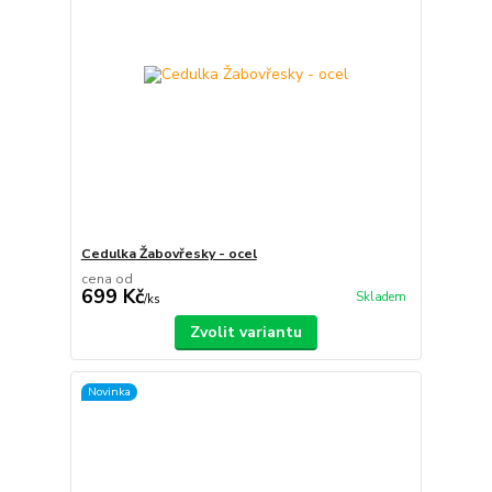
Cedulka Žabovřesky - ocel
cena od
699 Kč
Skladem
/
ks
Zvolit variantu
Novinka