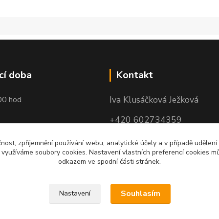
cí doba
Kontakt
Iva Klusáčková Ježková
00 hod
+420 602734359
(po-pá 10.00-17.00hod)
čnost, zpříjemnění používání webu, analytické účely a v případě udělení
y využíváme soubory cookies. Nastavení vlastních preferencí cookies mů
iva@ivadekor.cz
odkazem ve spodní části stránek.
Souhlasím
Nastavení