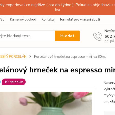
y expedovat co nejdříve ( cca do týdne ). Pokud na objednávku s
Iva
řád
Kamenný obchod
Kontakty
formulář pro vrácení zboží
Nevíte
Hledat
602 
po-pá
ČESKÝ PORCELÁN
Porcelánový hrneček na espresso mini Iva 80ml
elánový hrneček na espresso min
TOP produkt
Naserv
vykroč
myčky 
cm, ob