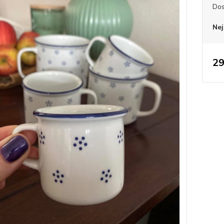
Dos
Nej
29