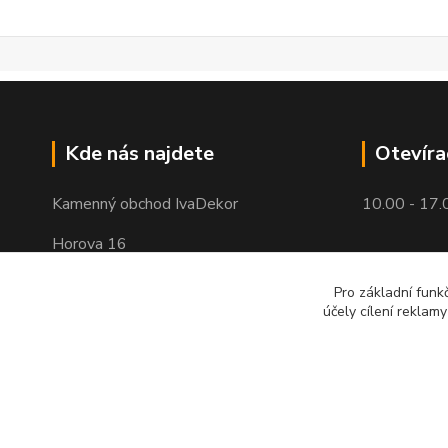
Kde nás najdete
Otevíra
Kamenný obchod IvaDekor
10.00 - 17.
Horova 16
Brno - Žabovřesky
Pro základní funk
účely cílení reklam