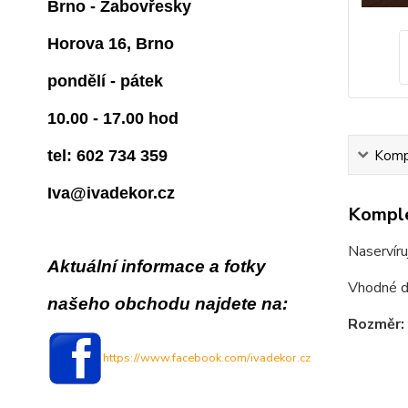
Brno - Žabovřesky
Horova 16, Brno
pondělí - pátek
10.00 - 17.00 hod
Kompl
tel: 602 734 359
Iva@ivadekor.cz
Komple
Naservíru
Aktuální informace a fotky
Vhodné do
našeho obchodu najdete na:
Rozměr: 
https://www.facebook.com/ivadekor.cz