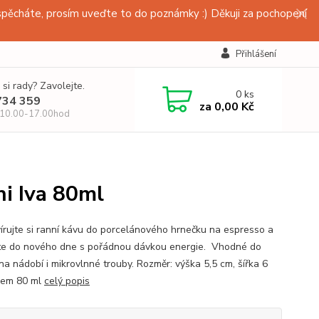
pěcháte, prosím uveďte to do poznámky :) Děkuji za pochopení
Přihlášení
 si rady? Zavolejte.
0
ks
734 359
za
0,00 Kč
 10.00-17.00hod
i Iva 80ml
írujte si ranní kávu do porcelánového hrnečku na espresso a
te do nového dne s pořádnou dávkou energie. Vhodné do
na nádobí i mikrovlnné trouby. Rozměr: výška 5,5 cm, šířka 6
jem 80 ml
celý popis