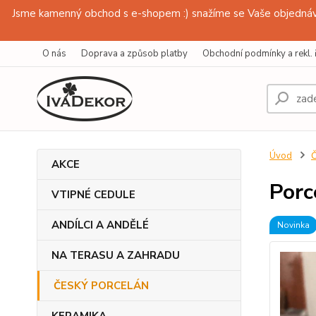
Jsme kamenný obchod s e-shopem :) snažíme se Vaše objednávk
O nás
Doprava a způsob platby
Obchodní podmínky a rekl. 
Úvod
AKCE
Porc
VTIPNÉ CEDULE
ANDÍLCI A ANDĚLÉ
Novinka
NA TERASU A ZAHRADU
ČESKÝ PORCELÁN