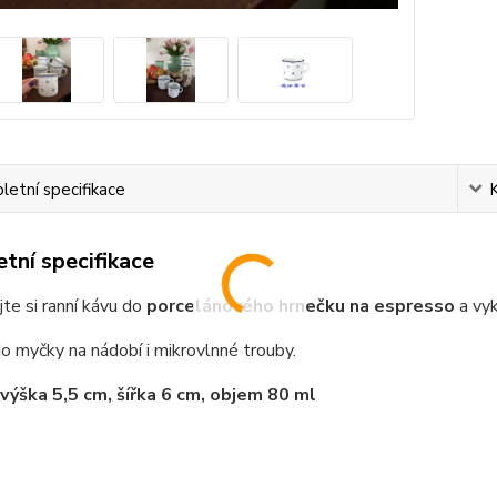
etní specifikace
tní specifikace
jte si ranní kávu do
porcelánového hrnečku na espresso
a vyk
 myčky na nádobí i mikrovlnné trouby.
výška 5,5 cm, šířka 6 cm, objem 80 ml