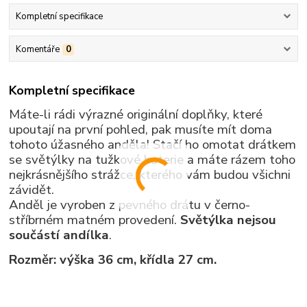
Kompletní specifikace
Komentáře
0
Kompletní specifikace
Máte-li rádi výrazné originální doplňky, které
upoutají na první pohled, pak musíte mít doma
tohoto úžasného anděla! Stačí ho omotat drátkem
se světýlky na tužkové baterie a máte rázem toho
nejkrásnějšího strážce, kterého vám budou všichni
závidět.
Anděl je vyroben z pevného drátu v černo-
stříbrném matném provedení.
Světýlka nejsou
součástí andílka
.
Rozměr: výška 36 cm, křídla 27 cm.