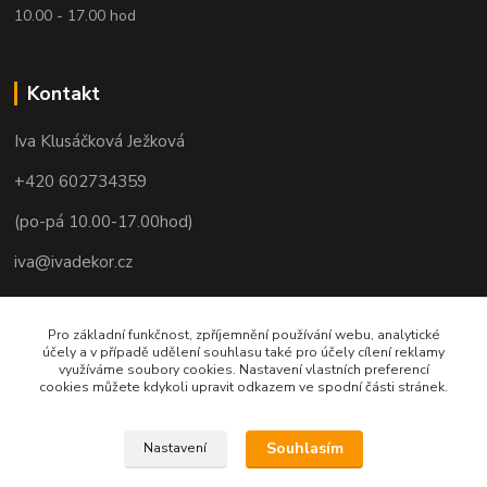
10.00 - 17.00 hod
Kontakt
Iva Klusáčková Ježková
+420 602734359
(po-pá 10.00-17.00hod)
iva@ivadekor.cz
Pro základní funkčnost, zpříjemnění používání webu, analytické
účely a v případě udělení souhlasu také pro účely cílení reklamy
využíváme soubory cookies. Nastavení vlastních preferencí
cookies můžete kdykoli upravit odkazem ve spodní části stránek.
Souhlasím
Nastavení