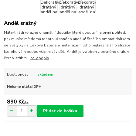
Anděl srážný
Máte-li rádi výrazné originální doplňky, které upoutají na první pohled,
pak musíte mít doma tohoto úžasného anděla! Stačí ho omotat drátkem
se světýlky na tužkové baterie a máte rázem toho nejkrásnějšího strážce,
kterého vám budou všichni závidět. Anděl je vyroben z pevného drátu v
černo-stříbrn...
celý popis
Dostupnost
skladem
Nejsme plátci DPH
890 Kč
/
ks
Přidat do košíku