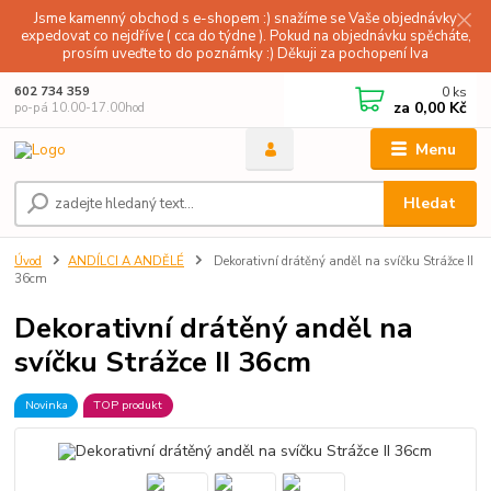
Jsme kamenný obchod s e-shopem :) snažíme se Vaše objednávky
expedovat co nejdříve ( cca do týdne ). Pokud na objednávku spěcháte,
prosím uveďte to do poznámky :) Děkuji za pochopení Iva
0
ks
602 734 359
za
0,00 Kč
po-pá 10.00-17.00hod
Menu
Hledat
Úvod
ANDÍLCI A ANDĚLÉ
Dekorativní drátěný anděl na svíčku Strážce II
36cm
Dekorativní drátěný anděl na
svíčku Strážce II 36cm
Novinka
TOP produkt