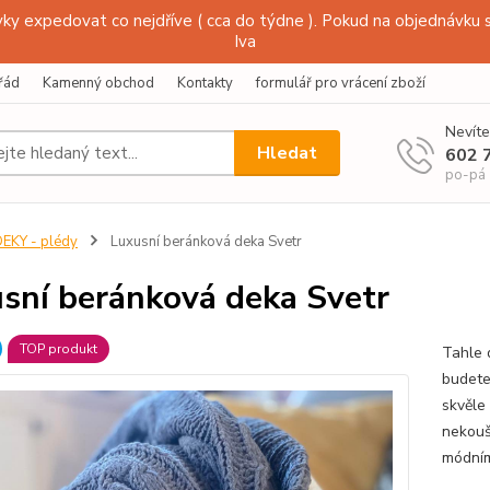
y expedovat co nejdříve ( cca do týdne ). Pokud na objednávku s
Iva
řád
Kamenný obchod
Kontakty
formulář pro vrácení zboží
Nevíte
Hledat
602 
po-pá
EKY - plédy
Luxusní beránková deka Svetr
sní beránková deka Svetr
TOP produkt
Tahle 
budete 
skvěle
nekoušo
módním