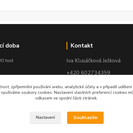
cí doba
Kontakt
Iva Klusáčková Ježková
00 hod
+420 602734359
(po-pá 10.00-17.00hod)
čnost, zpříjemnění používání webu, analytické účely a v případě udělení
y využíváme soubory cookies. Nastavení vlastních preferencí cookies mů
iva@ivadekor.cz
odkazem ve spodní části stránek.
Souhlasím
Nastavení