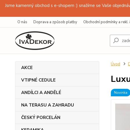
Jsme kamenný obchod s e-shopem :) snažíme se Vaše objednávk
O nás
Doprava a způsob platby
Obchodní podmínky a rekl. 
Úvod
D
AKCE
Luxu
VTIPNÉ CEDULE
ANDÍLCI A ANDĚLÉ
Novinka
NA TERASU A ZAHRADU
ČESKÝ PORCELÁN