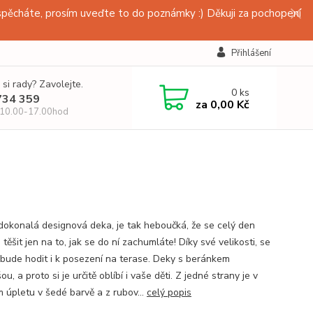
pěcháte, prosím uveďte to do poznámky :) Děkuji za pochopení
Přihlášení
 si rady? Zavolejte.
0
ks
734 359
za
0,00 Kč
 10.00-17.00hod
dokonalá designová deka, je tak heboučká, že se celý den
těšit jen na to, jak se do ní zachumláte! Díky své velikosti, se
 bude hodit i k posezení na terase. Deky s beránkem
u, a proto si je určitě oblíbí i vaše děti. Z jedné strany je v
 úpletu v šedé barvě a z rubov...
celý popis