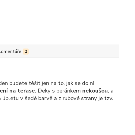
Komentáře
0
den budete těšit jen na to, jak se do ní
ení na terase
. Deky s beránkem
nekoušou
, a
 úpletu v šedé barvě a z rubové strany je tzv.