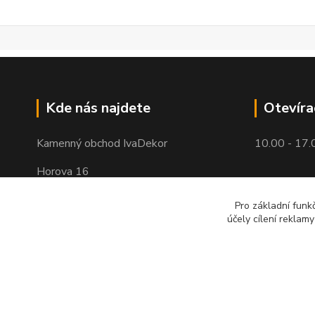
Kde nás najdete
Otevíra
Kamenný obchod IvaDekor
10.00 - 17.
Horova 16
Brno - Žabovřesky
Pro základní funk
účely cílení reklam