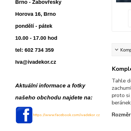
Brno - Žabovřesky
Horova 16, Brno
pondělí - pátek
10.00 - 17.00 hod
Kompl
tel: 602 734 359
Iva@ivadekor.cz
Komple
Tahle 
Aktuální informace a fotky
zachumlá
proto si
našeho obchodu najdete na:
beránek 
Rozměr
https://www.facebook.com/ivadekor.cz