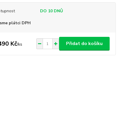
tupnost
DO 10 DNŮ
sme plátci DPH
490 Kč
Přidat do košíku
/
ks