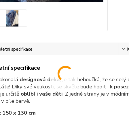
etní specifikace
tní specifikace
dokonalá
designová deka
, je tak heboučká, že se celý 
te! Díky své velikosti, se skvěle bude hodit i k
posez
 je určitě
oblíbí i vaše děti
. Z jedné strany je v módním
v bílé barvě.
: 150 x 130 cm