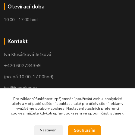
Otevírací doba
10.00 - 17.00 hod
Kontakt
Iva Klusáčková Ježková
+420 602734359
(po-pá 10.00-17.00hod)
iva@ivadekor.cz
Pro základní funkčnost, zpříjemnění používání webu, analytické
účely a v případě udělení souhlasu také pro účely cílení reklamy
využíváme soubory cookies. Nastavení vlastních preferencí
cookies můžete kdykoli upravit odkazem ve spodní části stránek.
Souhlasím
Nastavení