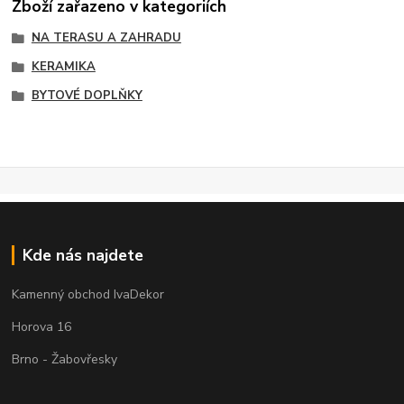
Zboží zařazeno v kategoriích
NA TERASU A ZAHRADU
KERAMIKA
BYTOVÉ DOPLŇKY
Kde nás najdete
Kamenný obchod IvaDekor
Horova 16
Brno - Žabovřesky