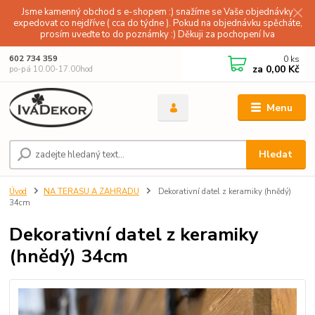
Jsme kamenný obchod s e-shopem :) snažíme se Vaše objednávky
expedovat co nejdříve ( cca do týdne ). Pokud na objednávku spěcháte,
prosím uveďte to do poznámky :) Děkuji za pochopení Iva
0
ks
602 734 359
za
0,00 Kč
po-pá 10.00-17.00hod
Menu
Hledat
Úvod
NA TERASU A ZAHRADU
Dekorativní datel z keramiky (hnědý)
34cm
Dekorativní datel z keramiky
(hnědý) 34cm