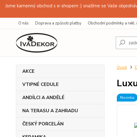
Jsme kamenný obchod s e-shopem :) snažíme se Vaše objednávk
O nás
Doprava a způsob platby
Obchodní podmínky a rekl. 
Úvod
D
AKCE
Luxu
VTIPNÉ CEDULE
ANDÍLCI A ANDĚLÉ
Novinka
NA TERASU A ZAHRADU
ČESKÝ PORCELÁN