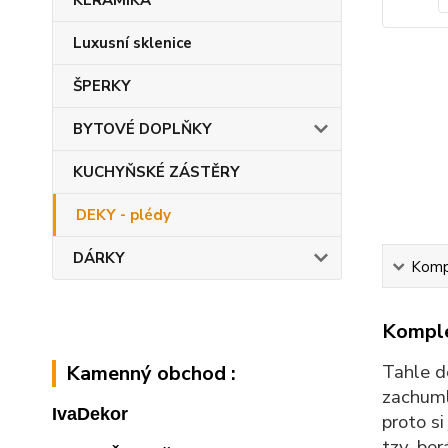
KERAMIKA
Luxusní sklenice
ŠPERKY
BYTOVÉ DOPLŇKY
KUCHYŇSKÉ ZÁSTĚRY
DEKY - plédy
DÁRKY
Kompl
Komple
Tahle 
Kamenný obchod :
zachumlá
IvaDekor
proto si
tzv. ber