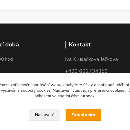
cí doba
Kontakt
Iva Klusáčková Ježková
00 hod
+420 602734359
(po-pá 10.00-17.00hod)
čnost, zpříjemnění používání webu, analytické účely a v případě udělení
y využíváme soubory cookies. Nastavení vlastních preferencí cookies mů
iva@ivadekor.cz
odkazem ve spodní části stránek.
Souhlasím
Nastavení