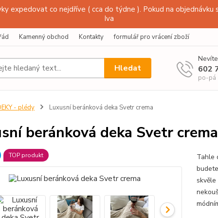
y expedovat co nejdříve ( cca do týdne ). Pokud na objednávku s
Iva
řád
Kamenný obchod
Kontakty
formulář pro vrácení zboží
Nevíte
Hledat
602 
po-pá
EKY - plédy
Luxusní beránková deka Svetr crema
sní beránková deka Svetr crema
TOP produkt
Tahle 
budete 
skvěle
nekoušo
módním