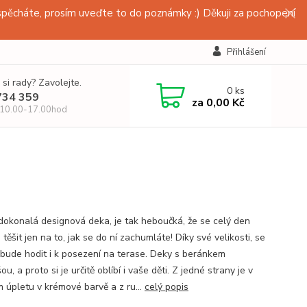
pěcháte, prosím uveďte to do poznámky :) Děkuji za pochopení
Přihlášení
 si rady? Zavolejte.
0
ks
734 359
za
0,00 Kč
 10.00-17.00hod
dokonalá designová deka, je tak heboučká, že se celý den
těšit jen na to, jak se do ní zachumláte! Díky své velikosti, se
 bude hodit i k posezení na terase. Deky s beránkem
u, a proto si je určitě oblíbí i vaše děti. Z jedné strany je v
 úpletu v krémové barvě a z ru...
celý popis