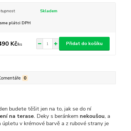
tupnost
Skladem
sme plátci DPH
490 Kč
Přidat do košíku
/
ks
Komentáře
0
den budete těšit jen na to, jak se do ní
ení na terase
. Deky s beránkem
nekoušou
, a
m úpletu v krémové barvě a z rubové strany je