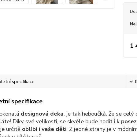
Dos
Nej
1 
etní specifikace
tní specifikace
dokonalá
designová deka
, je tak heboučká, že se celý 
te! Díky své velikosti, se skvěle bude hodit i k
posez
 je určitě
oblíbí i vaše děti
. Z jedné strany je v módní
ánek v bílé barvě.