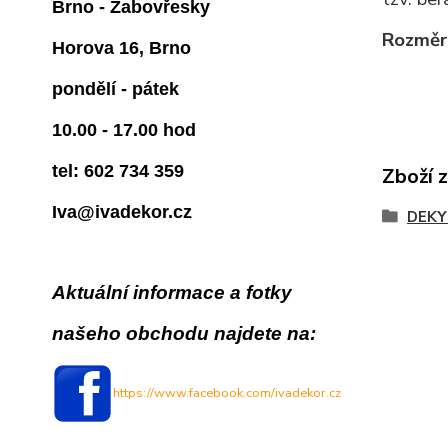
Brno - Žabovřesky
Rozměr
Horova 16, Brno
pondělí - pátek
10.00 - 17.00 hod
tel: 602 734 359
Zboží 
Iva@ivadekor.cz
DEKY 
Aktuální informace a fotky
našeho obchodu najdete na:
https://www.facebook.com/ivadekor.cz