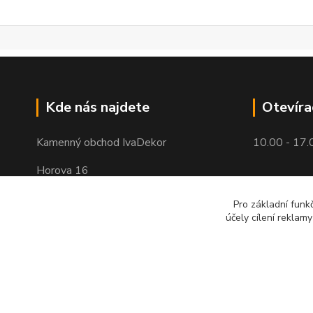
Kde nás najdete
Otevíra
Kamenný obchod IvaDekor
10.00 - 17.
Horova 16
Brno - Žabovřesky
Pro základní funk
účely cílení reklam