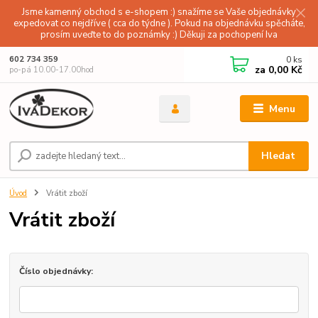
Jsme kamenný obchod s e-shopem :) snažíme se Vaše objednávky
expedovat co nejdříve ( cca do týdne ). Pokud na objednávku spěcháte,
prosím uveďte to do poznámky :) Děkuji za pochopení Iva
0
ks
602 734 359
za
0,00 Kč
po-pá 10.00-17.00hod
Menu
Hledat
Úvod
Vrátit zboží
Vrátit zboží
Číslo objednávky: