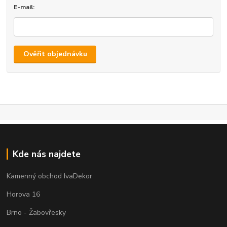
E-mail:
Ověřit objednávku
Kde nás najdete
Kamenný obchod IvaDekor
Horova 16
Brno - Žabovřesky