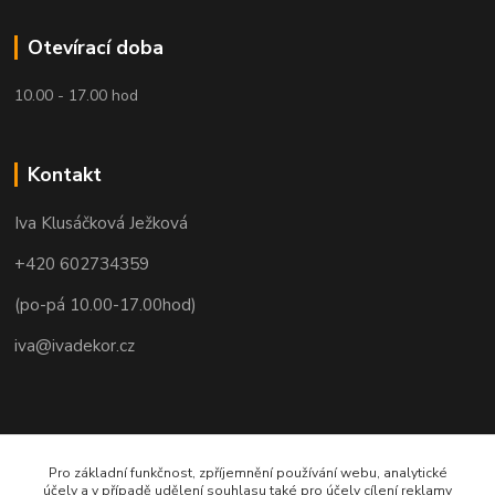
Otevírací doba
10.00 - 17.00 hod
Kontakt
Iva Klusáčková Ježková
+420 602734359
(po-pá 10.00-17.00hod)
iva@ivadekor.cz
Pro základní funkčnost, zpříjemnění používání webu, analytické
účely a v případě udělení souhlasu také pro účely cílení reklamy