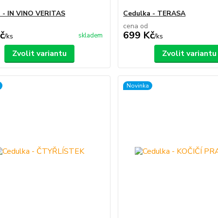
 - IN VINO VERITAS
Cedulka - TERASA
cena od
č
699 Kč
skladem
/
ks
/
ks
Zvolit variantu
Zvolit variantu
Novinka