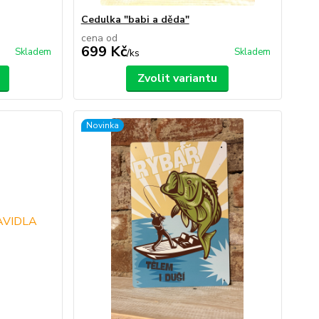
Cedulka "babi a děda"
cena od
699 Kč
Skladem
Skladem
/
ks
Zvolit variantu
Novinka