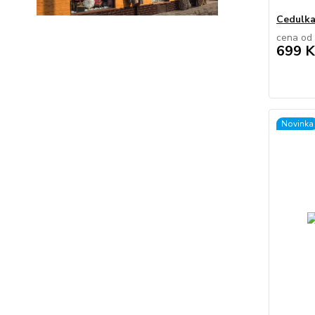
Cedulka
cena od
699 K
Novinka