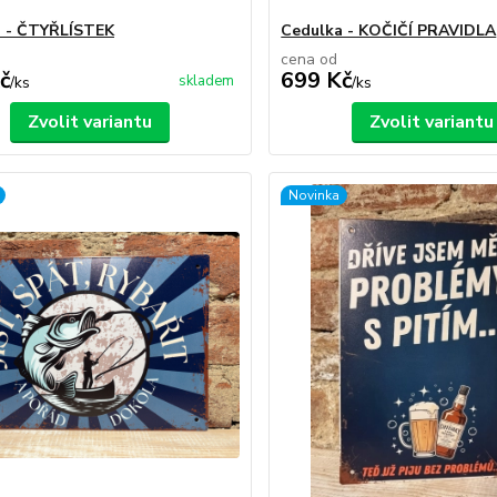
a - ČTYŘLÍSTEK
Cedulka - KOČIČÍ PRAVIDLA
cena od
č
699 Kč
skladem
/
ks
/
ks
Zvolit variantu
Zvolit variantu
Novinka