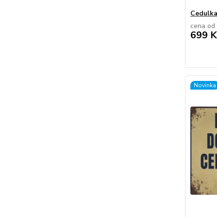
Cedulka
cena od
699 K
Novinka