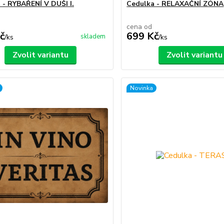
 - RYBAŘENÍ V DUŠI I.
Cedulka - RELAXAČNÍ ZÓNA
cena od
č
699 Kč
skladem
/
ks
/
ks
Zvolit variantu
Zvolit variantu
Novinka