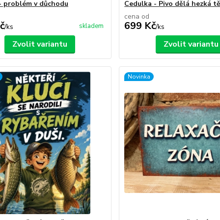
- problém v důchodu
Cedulka - Pivo dělá hezká t
cena od
č
699 Kč
skladem
/
ks
/
ks
Zvolit variantu
Zvolit variantu
Novinka