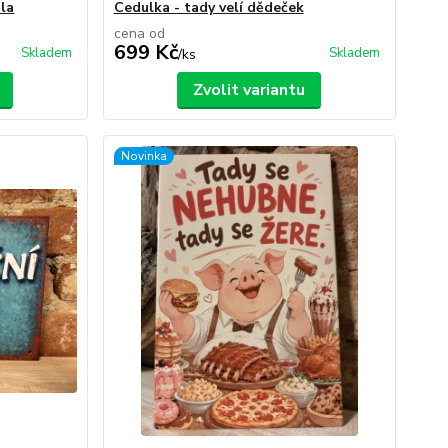
ěla
Cedulka - tady velí dědeček
cena od
699 Kč
Skladem
Skladem
/
ks
Zvolit variantu
Novinka