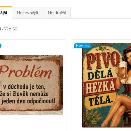
ější
Nejlevnější
Nejdražší
1-56 z 56
Novinka