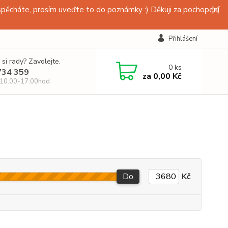
pěcháte, prosím uveďte to do poznámky :) Děkuji za pochopení
Přihlášení
 si rady? Zavolejte.
0
ks
734 359
za
0,00 Kč
 10.00-17.00hod
Do
Kč