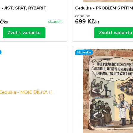
 - JÍST, SPÁT, RYBAŘIT
Cedulka - PROBLÉM S PITÍ
cena od
č
699 Kč
skladem
/
ks
/
ks
Zvolit variantu
Zvolit variantu
Novinka