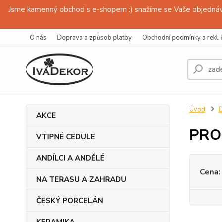
Jsme kamenný obchod s e-shopem :) snažíme se Vaše objednávk
O nás
Doprava a způsob platby
Obchodní podmínky a rekl. 
Úvod
AKCE
PRO
VTIPNÉ CEDULE
ANDÍLCI A ANDĚLÉ
Cena:
NA TERASU A ZAHRADU
ČESKÝ PORCELÁN