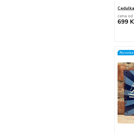
Cedulk
cena od
699 K
Novinka