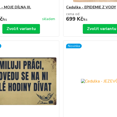
 - MOJE DÍLNA III.
Cedulka - EPIDEMIE Z VODY
cena od
č
699 Kč
skladem
/
ks
/
ks
Zvolit variantu
Zvolit variantu
Novinka