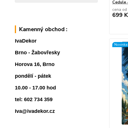
Cedule 
cena od
699 K
Kamenný obchod :
IvaDekor
Novinka
Brno - Žabovřesky
Horova 16, Brno
pondělí - pátek
10.00 - 17.00 hod
tel: 602 734 359
Iva@ivadekor.cz