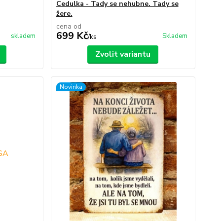
Cedulka - Tady se nehubne. Tady se
žere.
cena od
699 Kč
skladem
Skladem
/
ks
Zvolit variantu
Novinka