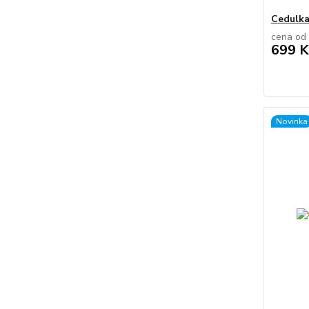
Cedulka
cena od
699 K
Novinka