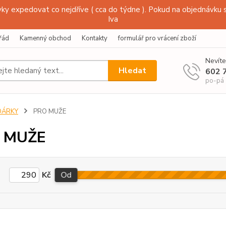
y expedovat co nejdříve ( cca do týdne ). Pokud na objednávku s
Iva
řád
Kamenný obchod
Kontakty
formulář pro vrácení zboží
Nevíte
Hledat
602 
po-pá
DÁRKY
PRO MUŽE
 MUŽE
Kč
Od