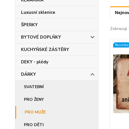
KERAMIKA
Luxusní sklenice
Nejnov
ŠPERKY
Zobrazuji 
BYTOVÉ DOPLŇKY
Novinka
KUCHYŇSKÉ ZÁSTĚRY
DEKY - plédy
DÁRKY
SVATEBNÍ
PRO ŽENY
PRO MUŽE
PRO DĚTI