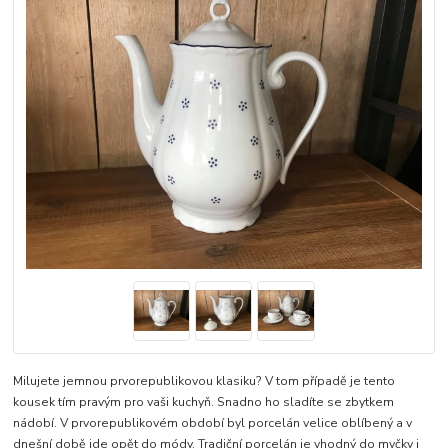
Milujete jemnou prvorepublikovou klasiku? V tom případě je tento
kousek tím pravým pro vaši kuchyň. Snadno ho sladíte se zbytkem
nádobí. V prvorepublikovém období byl porcelán velice oblíbený a v
dnešní době jde opět do módy. Tradiční porcelán je vhodný do myčky i