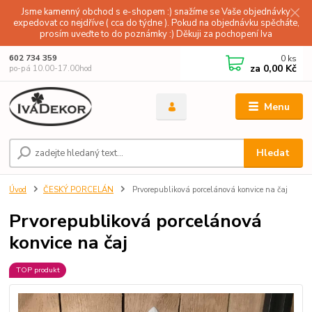
Jsme kamenný obchod s e-shopem :) snažíme se Vaše objednávky
expedovat co nejdříve ( cca do týdne ). Pokud na objednávku spěcháte,
prosím uveďte to do poznámky :) Děkuji za pochopení Iva
0
ks
602 734 359
za
0,00 Kč
po-pá 10.00-17.00hod
Menu
Hledat
Úvod
ČESKÝ PORCELÁN
Prvorepubliková porcelánová konvice na čaj
Prvorepubliková porcelánová
konvice na čaj
TOP produkt