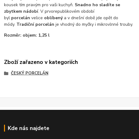
kousek tím pravým pro vaši kuchyň.
Snadno ho sladíte se
zbytkem nádobí
. V prvorepublikovém období
byl
porcelán
velice
oblíbený
a v dnešní době jde opět do
módy.
Tradiční porcelán
je vhodný do myčky i mikrovlnné trouby.
Rozměr: objem: 1,25 l
Zboží zařazeno v kategoriích
ČESKÝ PORCELÁN
Kde nás najdete