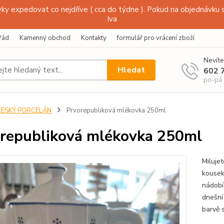
y expedovat co nejdříve ( cca do týdne ). Pokud na objednávku s
Iva
řád
Kamenný obchod
Kontakty
formulář pro vrácení zboží
Nevíte
Hledat
602 
po-pá
ČESKÝ PORCELÁN
Prvorepubliková mlékovka 250ml
republiková mlékovka 250ml
Miluje
kousek
nádobí
dnešní
barvě 