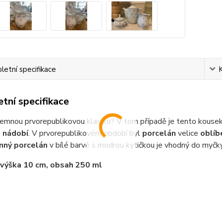
etní specifikace
tní specifikace
jemnou prvorepublikovou klasiku? V tom případě je tento kousek
 nádobí
. V prvorepublikovém období byl
porcelán
velice
oblí
nný porcelán
v bílé barvě s modrou kytičkou je vhodný do myčky
výška 10 cm, obsah 250 ml