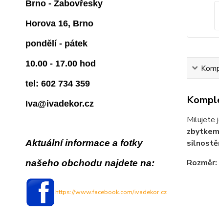
Brno - Žabovřesky
Horova 16, Brno
pondělí - pátek
10.00 - 17.00 hod
Kompl
tel: 602 734 359
Komple
Iva@ivadekor.cz
Milujete 
zbytkem
silnostě
Aktuální informace a fotky
Rozměr: 
našeho obchodu najdete na:
https://www.facebook.com/ivadekor.cz