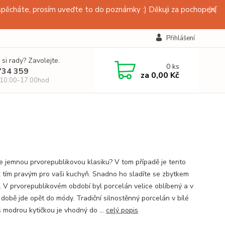
pěcháte, prosím uveďte to do poznámky :) Děkuji za pochopení
Přihlášení
 si rady? Zavolejte.
0
ks
734 359
za
0,00 Kč
 10.00-17.00hod
te jemnou prvorepublikovou klasiku? V tom případě je tento
 tím pravým pro vaši kuchyň. Snadno ho sladíte se zbytkem
. V prvorepublikovém období byl porcelán velice oblíbený a v
 době jde opět do módy. Tradiční silnostěnný porcelán v bílé
s modrou kytičkou je vhodný do ...
celý popis