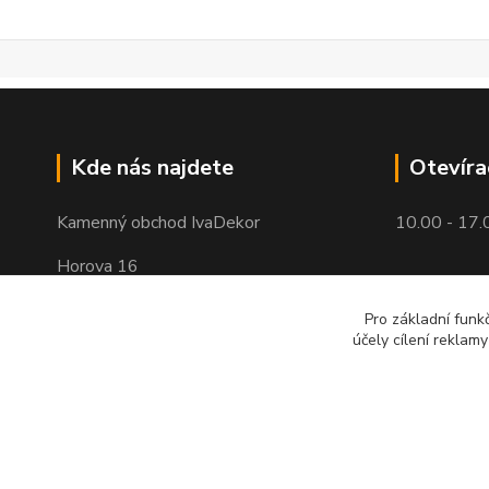
Kde nás najdete
Otevíra
Kamenný obchod IvaDekor
10.00 - 17.
Horova 16
Brno - Žabovřesky
Pro základní funk
účely cílení reklam