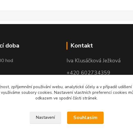
cí doba
Kontakt
Iva Klusáčková Ježková
00 hod
+420 602734359
(po-pá 10.00-17.00hod)
čnost, zpříjemnění používání webu, analytické účely a v případě udělení
y využíváme soubory cookies. Nastavení vlastních preferencí cookies mů
iva@ivadekor.cz
odkazem ve spodní části stránek.
Souhlasím
Nastavení