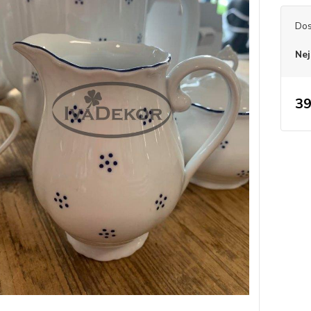
Dos
Nej
39