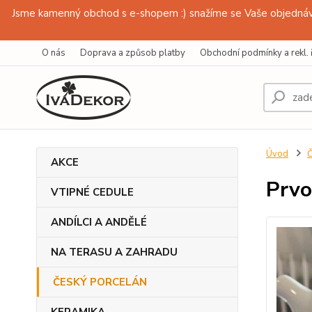
Jsme kamenný obchod s e-shopem :) snažíme se Vaše objednávk
O nás
Doprava a způsob platby
Obchodní podmínky a rekl. 
Úvod
AKCE
Prvo
VTIPNÉ CEDULE
ANDÍLCI A ANDĚLÉ
NA TERASU A ZAHRADU
ČESKÝ PORCELÁN