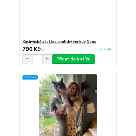
Kuchyňská zástěra anglický venkov Dogs
790 Kč
Skladem
/
ks
Přidat do košíku
Novinka