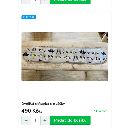
Novinka
Dvojitá chňapka s ptáčky
490 Kč
Skladem
/
ks
Přidat do košíku