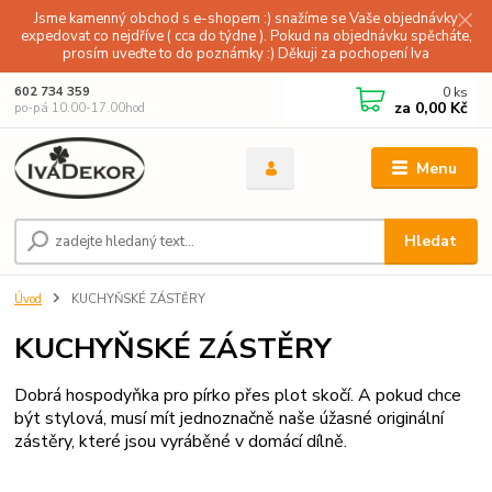
Jsme kamenný obchod s e-shopem :) snažíme se Vaše objednávky
expedovat co nejdříve ( cca do týdne ). Pokud na objednávku spěcháte,
prosím uveďte to do poznámky :) Děkuji za pochopení Iva
0
ks
602 734 359
za
0,00 Kč
po-pá 10.00-17.00hod
Menu
Hledat
Úvod
KUCHYŇSKÉ ZÁSTĚRY
KUCHYŇSKÉ ZÁSTĚRY
Dobrá hospodyňka pro pírko přes plot skočí. A pokud chce
být stylová, musí mít jednoznačně naše úžasné originální
zástěry, které jsou vyráběné v domácí dílně.