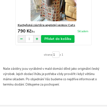
Kuchyňská zástěra anglický venkov Cats
790 Kč
Skladem
/
ks
Přidat do košíku
strana
z 1
Naše zástěry jsou vyráběné v malé domácí dílně jako originální český
výrobek
. Jejich dodací lhůtu je potřeba vždy prověřit i když většinu
máme skladem
. Po objednání Vás budeme co nejdříve informovat o
termínu dodání.
Děkujeme za pochopení.