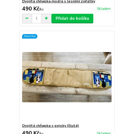
Dvojitá chňapka modrá s lesními zvířátky
490 Kč
Skladem
/
ks
Přidat do košíku
Novinka
Dvojitá chňapka s pejsky (žlutá)
490 Kč
Skladem
/
ks