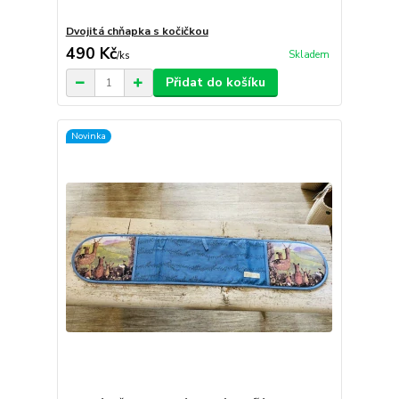
Dvojitá chňapka s kočičkou
490 Kč
Skladem
/
ks
Přidat do košíku
Novinka