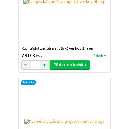
Kuchyňská zástěra anglický venkov Sheep
790 Kč
Skladem
/
ks
Přidat do košíku
Novinka