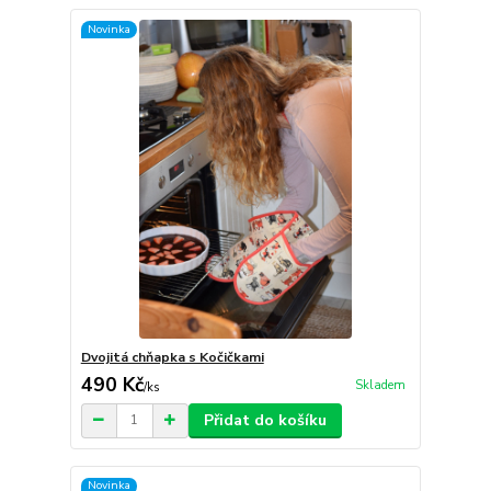
Novinka
Dvojitá chňapka s Kočičkami
490 Kč
Skladem
/
ks
Přidat do košíku
Novinka