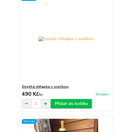
Dvojitá chňapka s ovečkou
490 Kč
Skladem
/
ks
Přidat do košíku
Novinka