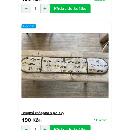
Přidat do košíku
Novinka
Dvojitá chňapka s pejsky
490 Kč
Skladem
/
ks
Přidat do košíku