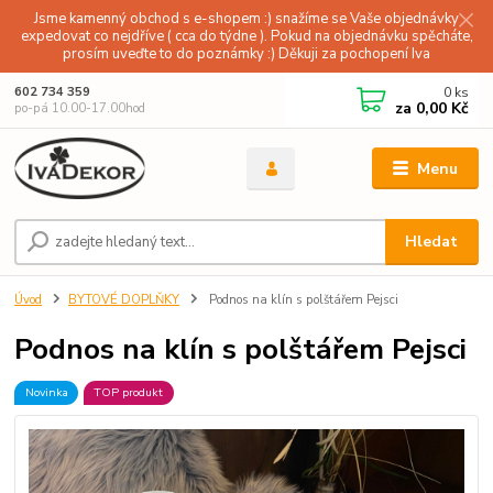
Jsme kamenný obchod s e-shopem :) snažíme se Vaše objednávky
expedovat co nejdříve ( cca do týdne ). Pokud na objednávku spěcháte,
prosím uveďte to do poznámky :) Děkuji za pochopení Iva
0
ks
602 734 359
za
0,00 Kč
po-pá 10.00-17.00hod
Menu
Hledat
Úvod
BYTOVÉ DOPLŇKY
Podnos na klín s polštářem Pejsci
Podnos na klín s polštářem Pejsci
Novinka
TOP produkt