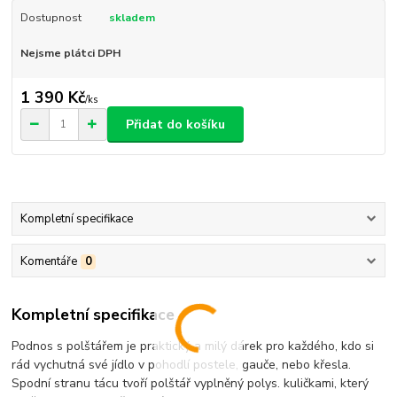
Dostupnost
skladem
Nejsme plátci DPH
1 390 Kč
/
ks
Přidat do košíku
Kompletní specifikace
Komentáře
0
Kompletní specifikace
Podnos s polštářem je praktický a milý dárek pro každého, kdo si
rád vychutná své jídlo v pohodlí postele, gauče, nebo křesla.
Spodní stranu tácu tvoří polštář vyplněný polys. kuličkami, který