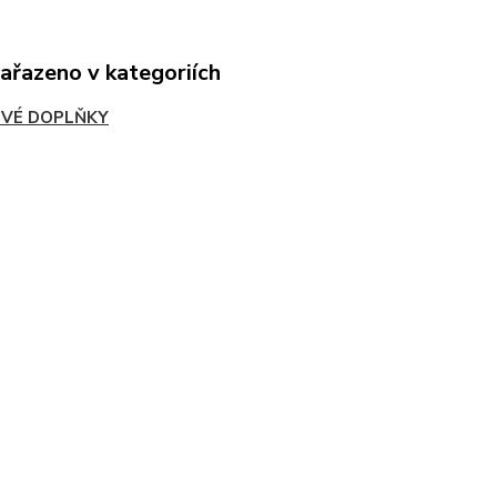
zařazeno v kategoriích
VÉ DOPLŇKY