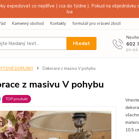
y expedovat co nejdříve ( cca do týdne ). Pokud na objednávku s
Iva
řád
Kamenný obchod
Kontakty
formulář pro vrácení zboží
Nevíte
Hledat
602 
po-pá
BYTOVÉ DOPLŇKY
Dekorace z masivu V pohybu
race z masivu V pohybu
TOP produkt
Vneste
dekora
všechn
materi
10,5 