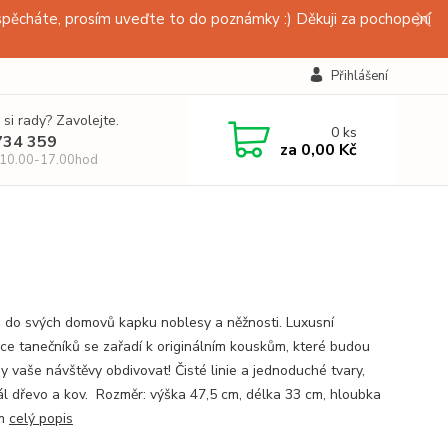
pěcháte, prosím uveďte to do poznámky :) Děkuji za pochopení
Přihlášení
 si rady? Zavolejte.
0
ks
734 359
za
0,00 Kč
 10.00-17.00hod
 do svých domovů kapku noblesy a něžnosti. Luxusní
ce tanečníků se zařadí k originálním kouskům, které budou
y vaše návštěvy obdivovat! Čisté linie a jednoduché tvary,
ál dřevo a kov. Rozměr: výška 47,5 cm, délka 33 cm, hloubka
cm
celý popis