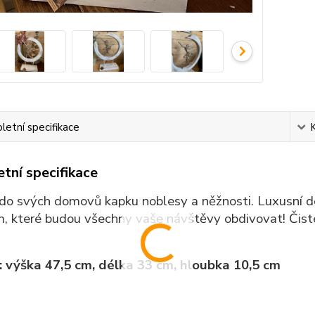
etní specifikace
tní specifikace
do svých domovů kapku noblesy a něžnosti. Luxusní de
, které budou všechny vaše návštěvy obdivovat! Čisté 
 výška 47,5 cm, délka 33 cm, hloubka 10,5 cm