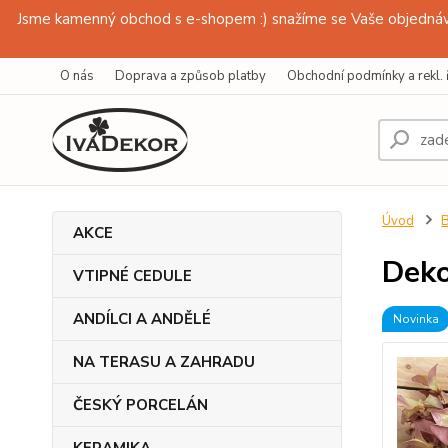
Jsme kamenný obchod s e-shopem :) snažíme se Vaše objednávk
O nás
Doprava a způsob platby
Obchodní podmínky a rekl. 
Úvod
AKCE
Deko
VTIPNÉ CEDULE
ANDÍLCI A ANDĚLÉ
Novinka
NA TERASU A ZAHRADU
ČESKÝ PORCELÁN