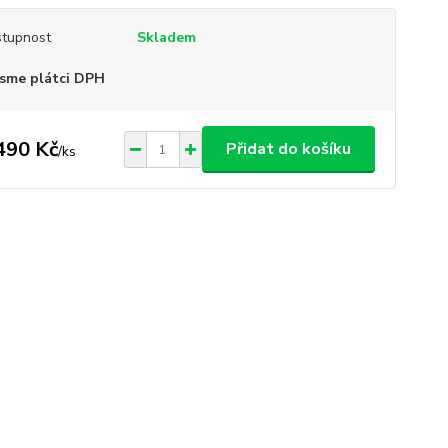
tupnost
Skladem
sme plátci DPH
490 Kč
Přidat do košíku
/
ks