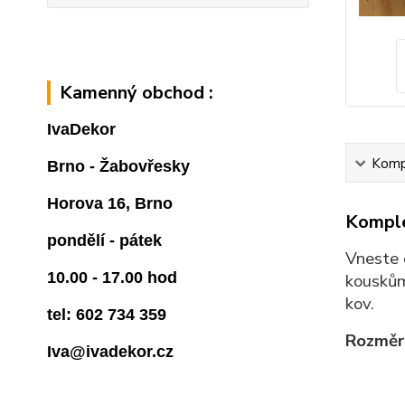
Kamenný obchod :
IvaDekor
Kompl
Brno - Žabovřesky
Horova 16, Brno
Komple
pondělí - pátek
Vneste 
10.00 - 17.00 hod
kouskům
kov.
tel: 602 734 359
Rozměr:
Iva@ivadekor.cz