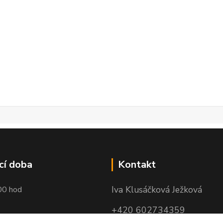
cí doba
Kontakt
Iva Klusáčková Ježková
00 hod
+420 602734359