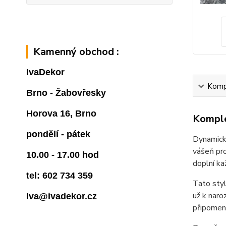
Kamenný obchod :
IvaDekor
Kompl
Brno - Žabovřesky
Horova 16, Brno
Komple
pondělí - pátek
Dynamická
vášeň pro
10.00 - 17.00 hod
doplní kaž
tel: 602 734 359
Tato styl
už k naro
Iva@ivadekor.cz
připomene