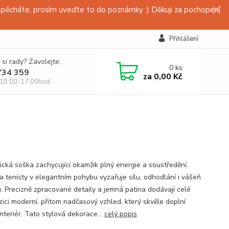
pěcháte, prosím uveďte to do poznámky :) Děkuji za pochopení
Přihlášení
 si rady? Zavolejte.
0
ks
734 359
za
0,00 Kč
 10.00-17.00hod
cká soška zachycující okamžik plný energie a soustředění.
a tenisty v elegantním pohybu vyzařuje sílu, odhodlání i vášeň
u. Precizně zpracované detaily a jemná patina dodávají celé
ici moderní, přitom nadčasový vzhled, který skvěle doplní
nteriér. Tato stylová dekorace...
celý popis