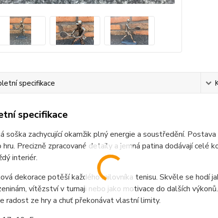
etní specifikace
tní specifikace
 soška zachycující okamžik plný energie a soustředění. Postava t
 hru. Precizně zpracované detaily a jemná patina dodávají celé 
dý interiér.
ová dekorace potěší každého milovníka tenisu. Skvěle se hodí jak
zeninám, vítězství v turnaji nebo jako motivace do dalších výkonů. 
 radost ze hry a chuť překonávat vlastní limity.