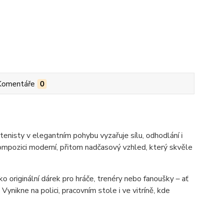
Komentáře
0
enisty v elegantním pohybu vyzařuje sílu, odhodlání i
kompozici moderní, přitom nadčasový vzhled, který skvěle
o originální dárek pro hráče, trenéry nebo fanoušky – ať
Vynikne na polici, pracovním stole i ve vitríně, kde