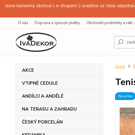
Jsme kamenný obchod s e-shopem :) snažíme se Vaše objednávk
O nás
Doprava a způsob platby
Obchodní podmínky a rekl. 
Úvod
AKCE
Teni
VTIPNÉ CEDULE
ANDÍLCI A ANDĚLÉ
Novinka
NA TERASU A ZAHRADU
ČESKÝ PORCELÁN