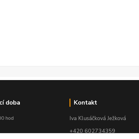
cí doba
Kontakt
Iva Klusáčková Ježková
00 hod
+420 602734359