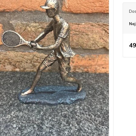
Dos
Nej
49