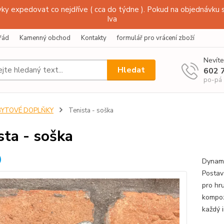
y expedovat co nejdříve ( cca do týdne ). Pokud na objednávku s
Iva
řád
Kamenný obchod
Kontakty
formulář pro vrácení zboží
Nevíte
Hledat
602 
po-pá
BYTOVÉ DOPLŇKY
Tenista - soška
sta - soška
Dynami
Postav
pro hr
kompoz
každý i