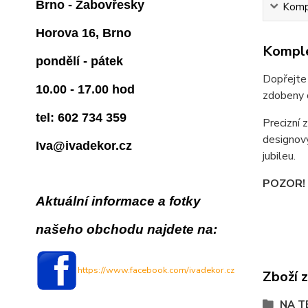
Brno - Žabovřesky
Kompl
Horova 16, Brno
Komple
pondělí - pátek
Dopřejte 
10.00 - 17.00 hod
zdobeny o
tel: 602 734 359
Precizní 
designový
Iva@ivadekor.cz
jubileu.
POZOR! 
Aktuální informace a fotky
našeho obchodu najdete na:
https://www.facebook.com/ivadekor.cz
Zboží 
NA T