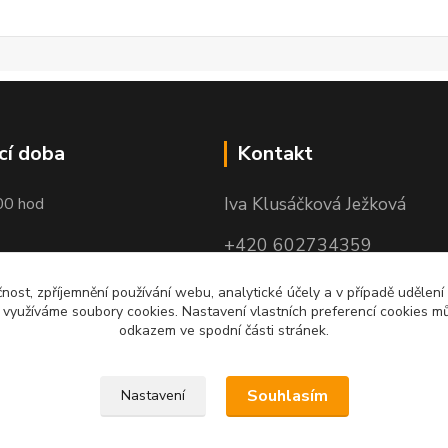
cí doba
Kontakt
Iva Klusáčková Ježková
00 hod
+420 602734359
(po-pá 10.00-17.00hod)
čnost, zpříjemnění používání webu, analytické účely a v případě udělení
y využíváme soubory cookies. Nastavení vlastních preferencí cookies mů
iva@ivadekor.cz
odkazem ve spodní části stránek.
Souhlasím
Nastavení