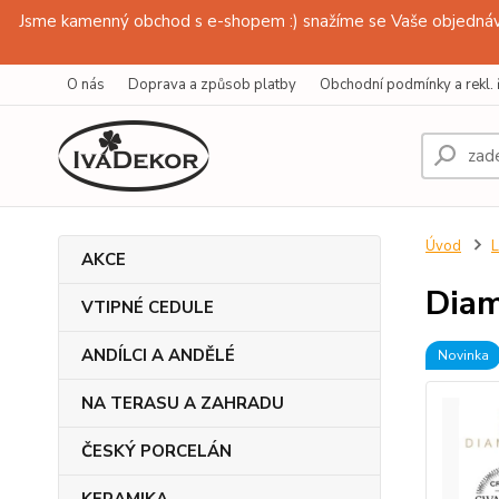
Jsme kamenný obchod s e-shopem :) snažíme se Vaše objednávk
O nás
Doprava a způsob platby
Obchodní podmínky a rekl. 
Úvod
L
AKCE
Diam
VTIPNÉ CEDULE
ANDÍLCI A ANDĚLÉ
Novinka
NA TERASU A ZAHRADU
ČESKÝ PORCELÁN