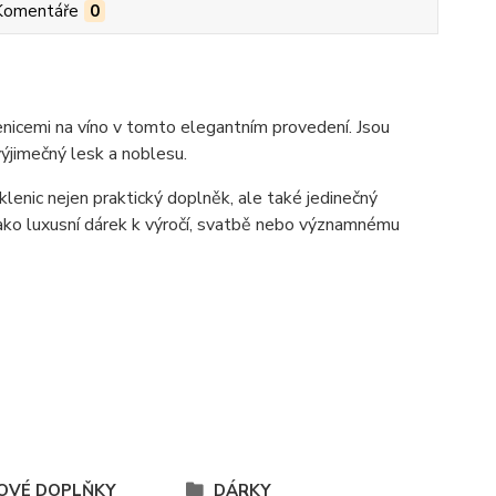
Komentáře
0
nicemi na víno v tomto elegantním provedení. Jsou
ýjimečný lesk a noblesu.
sklenic nejen praktický doplněk, ale také jedinečný
 jako luxusní dárek k výročí, svatbě nebo významnému
OVÉ DOPLŇKY
DÁRKY