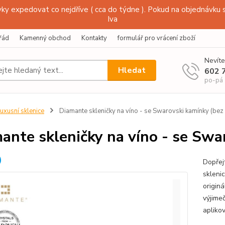
y expedovat co nejdříve ( cca do týdne ). Pokud na objednávku s
Iva
řád
Kamenný obchod
Kontakty
formulář pro vrácení zboží
Nevíte
Hledat
602 
po-pá
uxusní sklenice
Diamante skleničky na víno - se Swarovski kamínky (bez 
ante skleničky na víno - se Swa
Dopřej
skleni
origin
výjimeč
aplikov