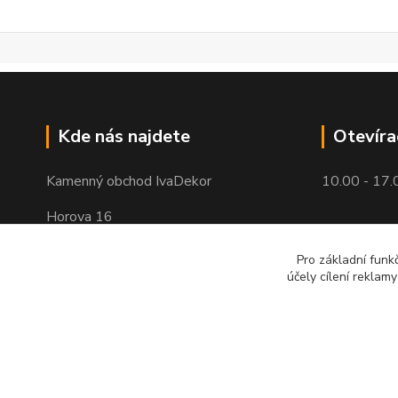
Kde nás najdete
Otevíra
Kamenný obchod IvaDekor
10.00 - 17.
Horova 16
Brno - Žabovřesky
Pro základní funk
účely cílení reklam