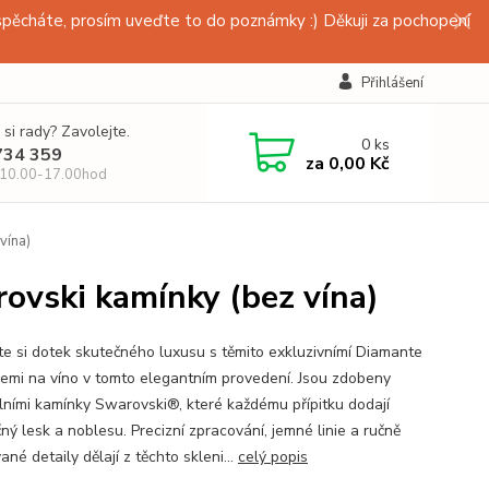
pěcháte, prosím uveďte to do poznámky :) Děkuji za pochopení
Přihlášení
 si rady? Zavolejte.
0
ks
734 359
za
0,00 Kč
 10.00-17.00hod
vína)
rovski kamínky (bez vína)
te si dotek skutečného luxusu s těmito exkluzivnímí Diamante
cemi na víno v tomto elegantním provedení. Jsou zdobeny
álními kamínky Swarovski®, které každému přípitku dodají
ný lesk a noblesu. Precizní zpracování, jemné linie a ručně
ané detaily dělají z těchto skleni...
celý popis