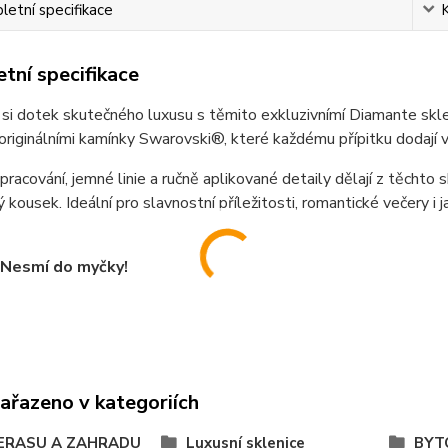
etní specifikace
tní specifikace
si dotek skutečného luxusu s těmito exkluzivnímí Diamante skle
riginálními kamínky Swarovski®, které každému přípitku dodají v
zpracování, jemné linie a ručně aplikované detaily dělají z těchto 
 kousek. Ideální pro slavnostní příležitosti, romantické večery i
Nesmí do myčky!
zařazeno v kategoriích
ERASU A ZAHRADU
Luxusní sklenice
BYT