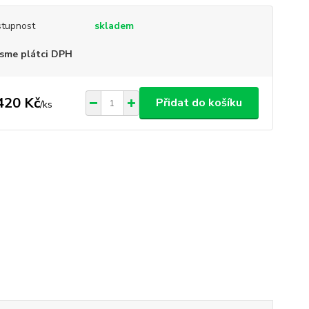
tupnost
skladem
sme plátci DPH
420 Kč
Přidat do košíku
/
ks