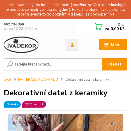
Jsme kamenný obchod s e-shopem :) snažíme se Vaše objednávky
expedovat co nejdříve ( cca do týdne ). Pokud na objednávku spěcháte,
prosím uveďte to do poznámky :) Děkuji za pochopení Iva
0
ks
602 734 359
za
0,00 Kč
po-pá 10.00-17.00hod
Menu
Hledat
Úvod
NA TERASU A ZAHRADU
Dekorativní datel z keramiky
Dekorativní datel z keramiky
Novinka
TOP produkt