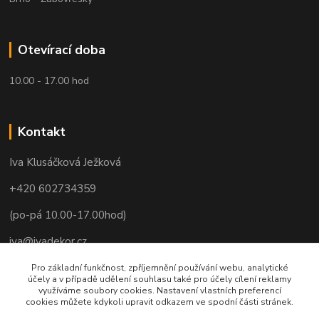
Otevírací doba
10.00 - 17.00 hod
Kontakt
Iva Klusáčková Ježková
+420 602734359
(po-pá 10.00-17.00hod)
iva@ivadekor.cz
Pro základní funkčnost, zpříjemnění používání webu, analytické
účely a v případě udělení souhlasu také pro účely cílení reklamy
využíváme soubory cookies. Nastavení vlastních preferencí
cookies můžete kdykoli upravit odkazem ve spodní části stránek.