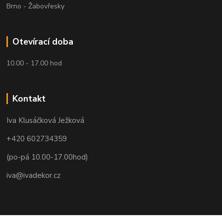
Brno - Žabovřesky
Otevírací doba
10.00 - 17.00 hod
Kontakt
Iva Klusáčková Ježková
+420 602734359
(po-pá 10.00-17.00hod)
iva@ivadekor.cz