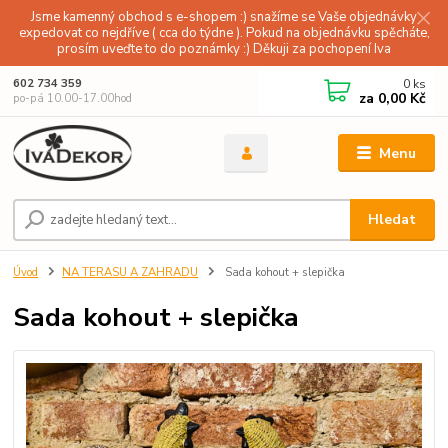
Jsme kamenný obchod s e-shopem :) snažíme se Vaše objednávky
expedovat co nejdříve ( cca do týdne ). Pokud na objednávku spěcháte,
prosím uveďte to do poznámky :) Děkuji za pochopení Iva
0
ks
602 734 359
za
0,00 Kč
po-pá 10.00-17.00hod
Menu
Hledat
Úvod
NA TERASU A ZAHRADU
Sada kohout + slepička
Sada kohout + slepička