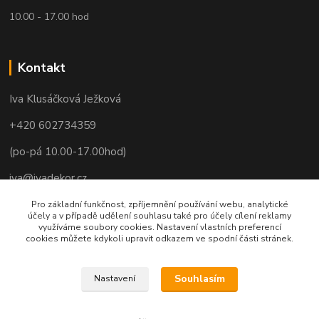
10.00 - 17.00 hod
Kontakt
Iva Klusáčková Ježková
+420 602734359
(po-pá 10.00-17.00hod)
iva@ivadekor.cz
Pro základní funkčnost, zpříjemnění používání webu, analytické
účely a v případě udělení souhlasu také pro účely cílení reklamy
využíváme soubory cookies. Nastavení vlastních preferencí
cookies můžete kdykoli upravit odkazem ve spodní části stránek.
Souhlasím
Nastavení