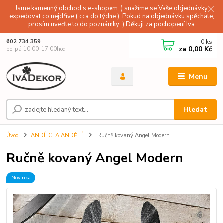
Jsme kamenný obchod s e-shopem :) snažíme se Vaše objednávky
expedovat co nejdříve ( cca do týdne ). Pokud na objednávku spěcháte,
prosím uveďte to do poznámky :) Děkuji za pochopení Iva
0
ks
602 734 359
za
0,00 Kč
po-pá 10.00-17.00hod
Menu
Hledat
Úvod
ANDÍLCI A ANDĚLÉ
Ručně kovaný Angel Modern
Ručně kovaný Angel Modern
Novinka