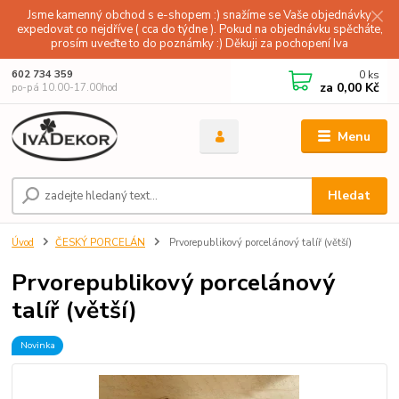
Jsme kamenný obchod s e-shopem :) snažíme se Vaše objednávky
expedovat co nejdříve ( cca do týdne ). Pokud na objednávku spěcháte,
prosím uveďte to do poznámky :) Děkuji za pochopení Iva
0
ks
602 734 359
za
0,00 Kč
po-pá 10.00-17.00hod
Menu
Hledat
Úvod
ČESKÝ PORCELÁN
Prvorepublikový porcelánový talíř (větší)
Prvorepublikový porcelánový
talíř (větší)
Novinka