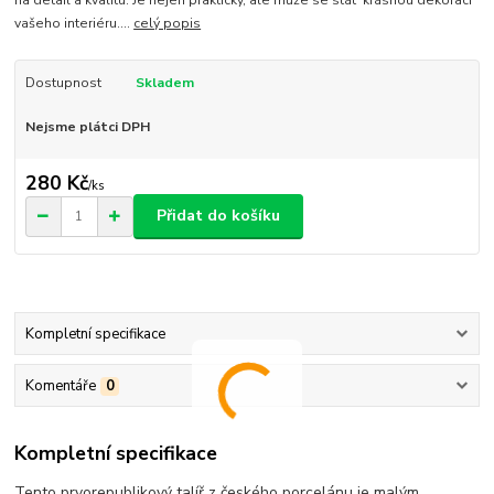
na detail a kvalitu. Je nejen praktický, ale může se stát krásnou dekorací
vašeho interiéru....
celý popis
Dostupnost
Skladem
Nejsme plátci DPH
280 Kč
/
ks
Přidat do košíku
Kompletní specifikace
Komentáře
0
Kompletní specifikace
Tento prvorepublikový talíř z českého porcelánu je malým