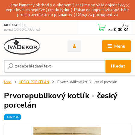
Jsme kamenný obchod s e-shopem :) snažíme se Vaše objednávky
expedovat co nejdříve ( cca do týdne ). Pokud na objednávku spěcháte,
prosím uveďte to do poznámky :) Děkuji za pochopení Iva
0
ks
602 734 359
za
0,00 Kč
po-pá 10.00-17.00hod
Menu
Hledat
Úvod
ČESKÝ PORCELÁN
Prvorepublikový kotlík - český porcelán
Prvorepublikový kotlík - český
porcelán
Novinka