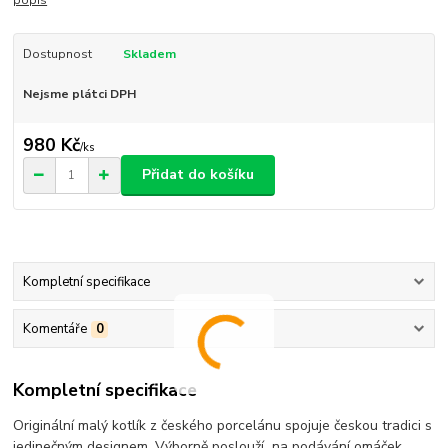
popis
Dostupnost
Skladem
Nejsme plátci DPH
980 Kč
/
ks
Přidat do košíku
Kompletní specifikace
Komentáře
0
Kompletní specifikace
Originální malý kotlík z českého porcelánu spojuje českou tradici s
jedinečným designem. Výborně poslouží na podávání omáček,