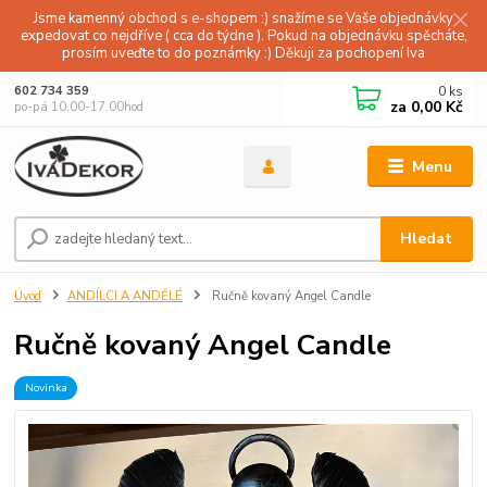
Jsme kamenný obchod s e-shopem :) snažíme se Vaše objednávky
expedovat co nejdříve ( cca do týdne ). Pokud na objednávku spěcháte,
prosím uveďte to do poznámky :) Děkuji za pochopení Iva
0
ks
602 734 359
za
0,00 Kč
po-pá 10.00-17.00hod
Menu
Hledat
Úvod
ANDÍLCI A ANDĚLÉ
Ručně kovaný Angel Candle
Ručně kovaný Angel Candle
Novinka