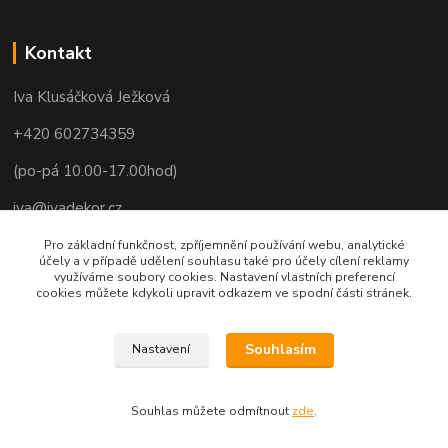
Kontakt
Iva Klusáčková Ježková
+420 602734359
(po-pá 10.00-17.00hod)
iva@ivadekor.cz
Pro základní funkčnost, zpříjemnění používání webu, analytické
účely a v případě udělení souhlasu také pro účely cílení reklamy
využíváme soubory cookies. Nastavení vlastních preferencí
cookies můžete kdykoli upravit odkazem ve spodní části stránek.
Souhlasím
Nastavení
Souhlas můžete odmítnout
zde
.