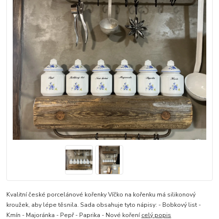
Kvalitní české porcelánové kořenky Víčko na kořenku má silikonový
kroužek, aby lépe těsnila. Sada obsahuje tyto nápisy: - Bobkový list -
Kmín - Majoránka - Pepř - Paprika - Nové koření
celý popis