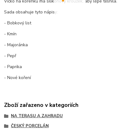
Víčko na kořenku má silikonový kroužek, aby lépe těsnila.
Sada obsahuje tyto nápisy:
- Bobkový list
- Kmín
- Majoránka
- Pepř
- Paprika
- Nové koření
Zboží zařazeno v kategoriích
NA TERASU A ZAHRADU
ČESKÝ PORCELÁN