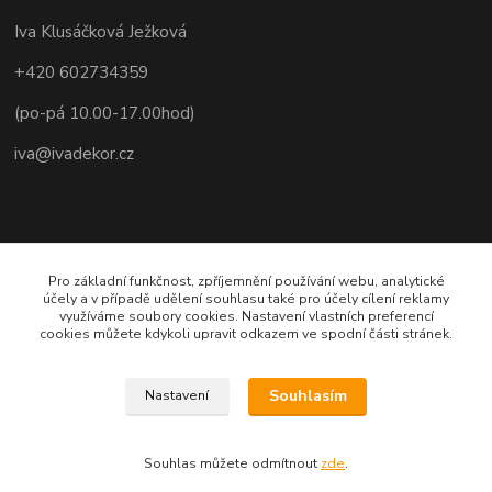
Iva Klusáčková Ježková
+420 602734359
(po-pá 10.00-17.00hod)
iva@ivadekor.cz
Pro základní funkčnost, zpříjemnění používání webu, analytické
účely a v případě udělení souhlasu také pro účely cílení reklamy
využíváme soubory cookies. Nastavení vlastních preferencí
cookies můžete kdykoli upravit odkazem ve spodní části stránek.
Souhlasím
Nastavení
Souhlas můžete odmítnout
zde
.
Vytvořeno na
Eshop-rychle.cz