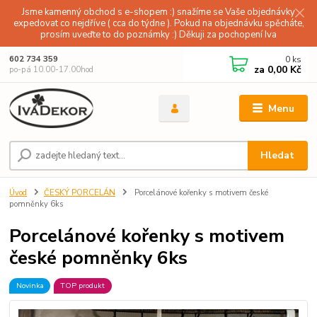
Jsme kamenný obchod s e-shopem :) snažíme se Vaše objednávky
expedovat co nejdříve ( cca do týdne ). Pokud na objednávku spěcháte,
prosím uveďte to do poznámky :) Děkuji za pochopení Iva
0
ks
602 734 359
za
0,00 Kč
po-pá 10.00-17.00hod
Menu
Hledat
Úvod
ČESKÝ PORCELÁN
Porcelánové kořenky s motivem české
pomněnky 6ks
Porcelánové kořenky s motivem
české pomněnky 6ks
Novinka
TOP produkt