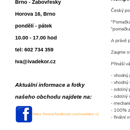
Brno - Žabovřesky
Český po
Horova 16, Brno
"Pomačkan
pondělí - pátek
"pomačka
10.00 - 17.00 hod
A právě p
tel: 602 734 359
Zaujme sv
Iva@ivadekor.cz
Přináší v
- vhodný 
- vhodný
Aktuální informace a fotky
- odolný
- odolný 
našeho obchodu najdete na:
- mechani
- 100% z
https://www.facebook.com/ivadekor.cz
- finální