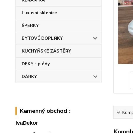
KERAMIKA
Luxusní sklenice
ŠPERKY
BYTOVÉ DOPLŇKY
KUCHYŇSKÉ ZÁSTĚRY
DEKY - plédy
DÁRKY
Kamenný obchod :
Kompl
IvaDekor
Komple