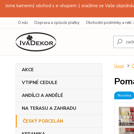
Jsme kamenný obchod s e-shopem :) snažíme se Vaše objednávk
O nás
Doprava a způsob platby
Obchodní podmínky a rekl. 
Úvod
AKCE
Poma
VTIPNÉ CEDULE
ANDÍLCI A ANDĚLÉ
Novinka
NA TERASU A ZAHRADU
ČESKÝ PORCELÁN