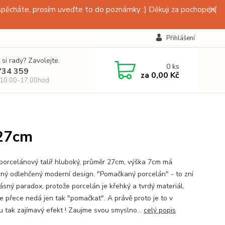
pěcháte, prosím uveďte to do poznámky :) Děkuji za pochopení
Přihlášení
 si rady? Zavolejte.
0
ks
734 359
za
0,00 Kč
 10.00-17.00hod
 27cm
porcelánový talíř hluboký, průměr 27cm, výška 7cm má
ný odlehčený moderní design. "Pomačkaný porcelán" - to zní
rásný paradox, protože porcelán je křehký a tvrdý materiál,
se přece nedá jen tak "pomačkat". A právě proto je to v
u tak zajímavý efekt ! Zaujme svou smyslno...
celý popis