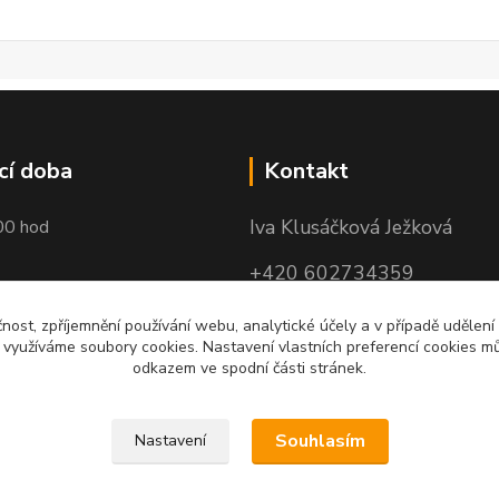
cí doba
Kontakt
Iva Klusáčková Ježková
00 hod
+420 602734359
(po-pá 10.00-17.00hod)
čnost, zpříjemnění používání webu, analytické účely a v případě udělení
y využíváme soubory cookies. Nastavení vlastních preferencí cookies mů
iva@ivadekor.cz
odkazem ve spodní části stránek.
Souhlasím
Nastavení