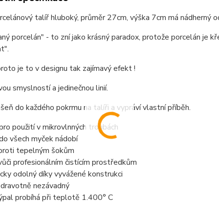
rcelánový talíř hluboký, průměr 27cm, výška 7cm má nádherný o
ý porcelán" - to zní jako krásný paradox, protože porcelán je kř
t".
roto je to v designu tak zajímavý efekt !
ou smyslností a jedinečnou linií.
ášeň do každého pokrmu na talíři a vypráví vlastní příběh.
pro použití v mikrovlnných troubách
 do všech myček nádobí
 proti tepelným šokům
vůči profesionálním čistícím prostředkům
cky odolný díky vyvážené konstrukci
dravotně nezávadný
 výpal probíhá při teplotě 1.400° C