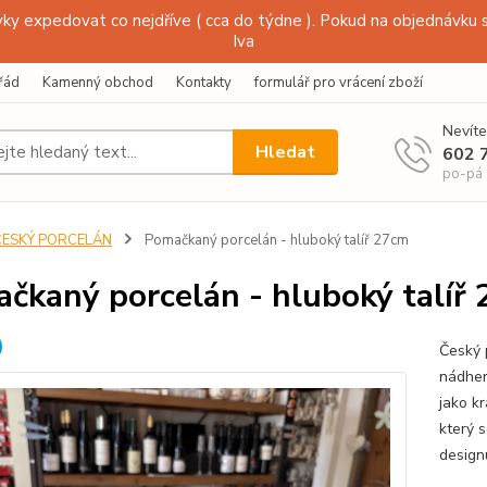
y expedovat co nejdříve ( cca do týdne ). Pokud na objednávku s
Iva
řád
Kamenný obchod
Kontakty
formulář pro vrácení zboží
Nevíte
Hledat
602 
po-pá
ČESKÝ PORCELÁN
Pomačkaný porcelán - hluboký talíř 27cm
čkaný porcelán - hluboký talíř
Český 
nádher
jako k
který 
design