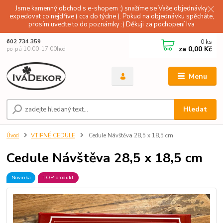
Jsme kamenný obchod s e-shopem :) snažíme se Vaše objednávky
expedovat co nejdříve ( cca do týdne ). Pokud na objednávku spěcháte,
prosím uveďte to do poznámky :) Děkuji za pochopení Iva
0
ks
602 734 359
za
0,00 Kč
po-pá 10.00-17.00hod
Menu
Hledat
Úvod
VTIPNÉ CEDULE
Cedule Návštěva 28,5 x 18,5 cm
Cedule Návštěva 28,5 x 18,5 cm
Novinka
TOP produkt