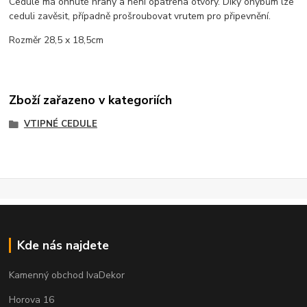
Cedule má ohnuté hrany a není opatřena otvory. Díky ohybům lze
ceduli zavěsit, případně prošroubovat vrutem pro připevnění.
Rozměr 28,5 x 18,5cm
Zboží zařazeno v kategoriích
VTIPNÉ CEDULE
Kde nás najdete
Kamenný obchod IvaDekor
Horova 16