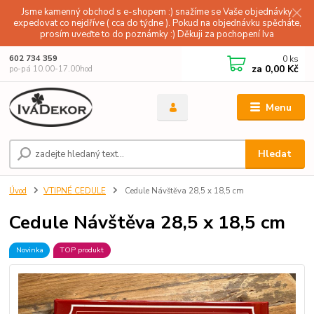
Jsme kamenný obchod s e-shopem :) snažíme se Vaše objednávky
expedovat co nejdříve ( cca do týdne ). Pokud na objednávku spěcháte,
prosím uveďte to do poznámky :) Děkuji za pochopení Iva
0
ks
602 734 359
za
0,00 Kč
po-pá 10.00-17.00hod
Menu
Hledat
Úvod
VTIPNÉ CEDULE
Cedule Návštěva 28,5 x 18,5 cm
Cedule Návštěva 28,5 x 18,5 cm
Novinka
TOP produkt