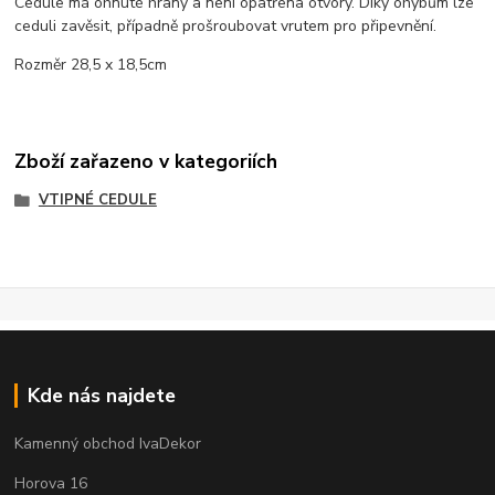
Cedule má ohnuté hrany a není opatřena otvory. Díky ohybům lze
ceduli zavěsit, případně prošroubovat vrutem pro připevnění.
Rozměr 28,5 x 18,5cm
Zboží zařazeno v kategoriích
VTIPNÉ CEDULE
Kde nás najdete
Kamenný obchod IvaDekor
Horova 16