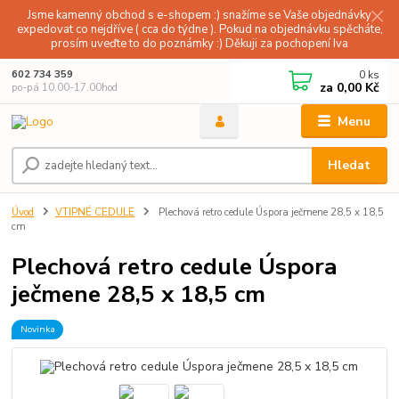
Jsme kamenný obchod s e-shopem :) snažíme se Vaše objednávky
expedovat co nejdříve ( cca do týdne ). Pokud na objednávku spěcháte,
prosím uveďte to do poznámky :) Děkuji za pochopení Iva
0
ks
602 734 359
za
0,00 Kč
po-pá 10.00-17.00hod
Menu
Hledat
Úvod
VTIPNÉ CEDULE
Plechová retro cedule Úspora ječmene 28,5 x 18,5
cm
Plechová retro cedule Úspora
ječmene 28,5 x 18,5 cm
Novinka