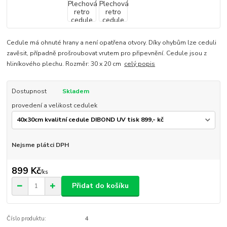
Cedule má ohnuté hrany a není opatřena otvory. Díky ohybům lze ceduli
zavěsit, případně prošroubovat vrutem pro připevnění. Cedule jsou z
hliníkového plechu. Rozměr: 30 x 20 cm
celý popis
Dostupnost
Skladem
provedení a velikost cedulek
Nejsme plátci DPH
899 Kč
/
ks
Přidat do košíku
Číslo produktu:
4