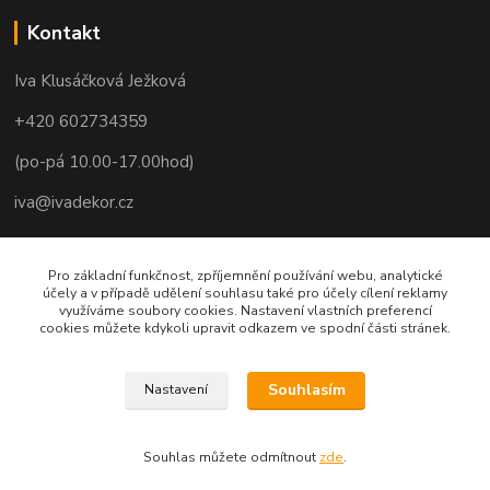
Kontakt
Iva Klusáčková Ježková
+420 602734359
(po-pá 10.00-17.00hod)
iva@ivadekor.cz
Pro základní funkčnost, zpříjemnění používání webu, analytické
účely a v případě udělení souhlasu také pro účely cílení reklamy
využíváme soubory cookies. Nastavení vlastních preferencí
cookies můžete kdykoli upravit odkazem ve spodní části stránek.
Souhlasím
Nastavení
Souhlas můžete odmítnout
zde
.
Vytvořeno na
Eshop-rychle.cz