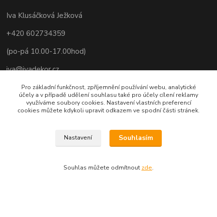
Iva Klusáčková Ježková
+420 602734359
(po-pá 10.00-17.00hod)
iva@ivadekor.cz
Pro základní funkčnost, zpříjemnění používání webu, analytické
účely a v případě udělení souhlasu také pro účely cílení reklamy
využíváme soubory cookies. Nastavení vlastních preferencí
cookies můžete kdykoli upravit odkazem ve spodní části stránek.
Souhlasím
Nastavení
Souhlas můžete odmítnout
zde
.
Vytvořeno na
Eshop-rychle.cz