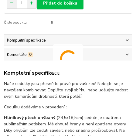
Přidat do košíku
Číslo produktu:
5
Kompletní specifikace
Komentáře
0
Kompletní specifikace
Naše cedulky jsou přesně to pravé pro vaši zeď! Nebojte se je
navzájem kombinovat. Doplňte svoji sbírku, nebo udělejte radost
svým kamarádům drobností, která potěší.
Cedulku dodáváme v provedení :
Hliníkový plech ohýbaný
(28,5x18,5cm) cedule je opatřena
sublimačním potiskem. Má ohnuté hrany a není opatřena otvory.
Díky ohybům lze ceduli zavěsit, nebo snadno prošroubovat. Na