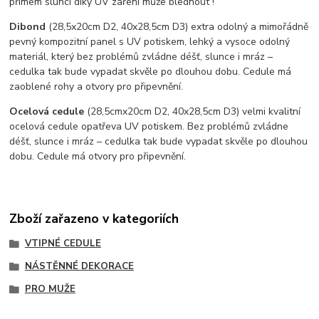
přímem slunci díky UV záření může blednout !
Dibond
(28,5x20cm D2, 40x28,5cm D3) extra odolný a mimořádně
pevný kompozitní panel s UV potiskem, lehký a vysoce odolný
materiál, který bez problémů zvládne déšť, slunce i mráz –
cedulka tak bude vypadat skvěle po dlouhou dobu. C
edule má
zaoblené rohy a otvory pro připevnění.
Ocelová cedule
(28,5cmx20cm D2, 40x28,5cm D3) velmi kvalitní
ocelová cedule opatřeva UV potiskem. Bez problémů zvládne
déšť, slunce i mráz – cedulka tak bude vypadat skvěle po dlouhou
dobu. Cedule má otvory pro připevnění.
Zboží zařazeno v kategoriích
VTIPNÉ CEDULE
NÁSTĚNNÉ DEKORACE
PRO MUŽE