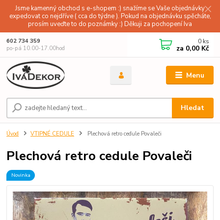
Jsme kamenný obchod s e-shopem :) snažíme se Vaše objednávky
expedovat co nejdříve ( cca do týdne ). Pokud na objednávku spěcháte,
prosím uveďte to do poznámky :) Děkuji za pochopení Iva
0
ks
602 734 359
za
0,00 Kč
po-pá 10.00-17.00hod
Menu
Hledat
Úvod
VTIPNÉ CEDULE
Plechová retro cedule Povaleči
Plechová retro cedule Povaleči
Novinka