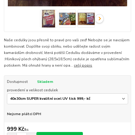
Naše cedulky jsou přesně to pravé pro vaši zeď! Nebojte se je navzájem
kombinovat. Doplňte svoji sbírku, nebo udělejte radost svým
kamarádům drobností, která potěší.Cedulku dodáváme v provedení
:Hliníkový plech ohýbaný (28,5x18,5cm) cedule je opatřena sublimačním
potiskem. Má ohnuté hrany a není opa...
celý popis
Dostupnost
Skladem
provedení a velikost cedulek
Nejsme plátci DPH
999 Kč
/
ks