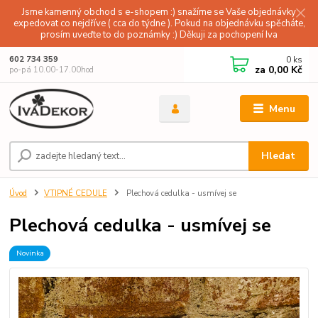
Jsme kamenný obchod s e-shopem :) snažíme se Vaše objednávky
expedovat co nejdříve ( cca do týdne ). Pokud na objednávku spěcháte,
prosím uveďte to do poznámky :) Děkuji za pochopení Iva
0
ks
602 734 359
za
0,00 Kč
po-pá 10.00-17.00hod
Menu
Hledat
Úvod
VTIPNÉ CEDULE
Plechová cedulka - usmívej se
Plechová cedulka - usmívej se
Novinka