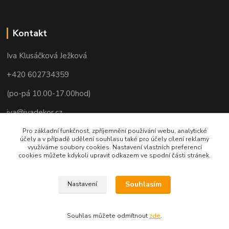
Kontakt
Iva Klusáčková Ježková
+420 602734359
(po-pá 10.00-17.00hod)
iva@ivadekor.cz
Pro základní funkčnost, zpříjemnění používání webu, analytické
účely a v případě udělení souhlasu také pro účely cílení reklamy
využíváme soubory cookies. Nastavení vlastních preferencí
cookies můžete kdykoli upravit odkazem ve spodní části stránek.
Souhlasím
Nastavení
Souhlas můžete odmítnout
zde
.