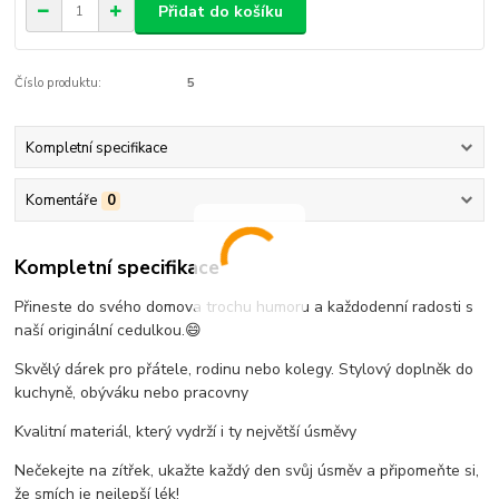
Přidat do košíku
Číslo produktu:
5
Kompletní specifikace
Komentáře
0
Kompletní specifikace
Přineste do svého domova trochu humoru a každodenní radosti s
naší originální cedulkou.😄
Skvělý dárek pro přátele, rodinu nebo kolegy. Stylový doplněk do
kuchyně, obýváku nebo pracovny
Kvalitní materiál, který vydrží i ty největší úsměvy
Nečekejte na zítřek, ukažte každý den svůj úsměv a připomeňte si,
že smích je nejlepší lék!