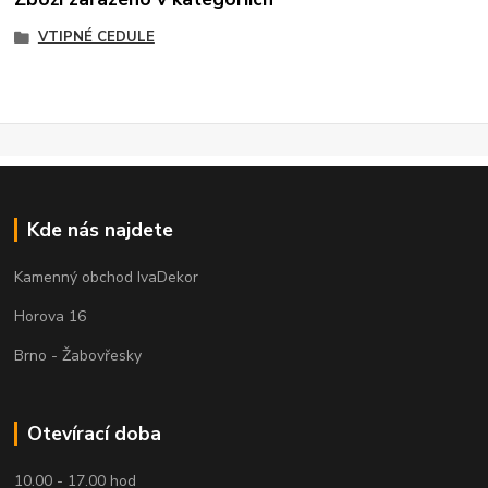
VTIPNÉ CEDULE
Kde nás najdete
Kamenný obchod IvaDekor
Horova 16
Brno - Žabovřesky
Otevírací doba
10.00 - 17.00 hod