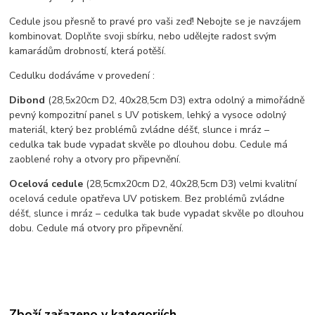
Cedule jsou přesně to pravé pro vaši zeď! Nebojte se je navzájem
kombinovat. Doplňte svoji sbírku, nebo udělejte radost svým
kamarádům drobností, která potěší.
Cedulku dodáváme v provedení :
Dibond
(28,5x20cm D2, 40x28,5cm D3) extra odolný a mimořádně
pevný kompozitní panel s UV potiskem, lehký a vysoce odolný
materiál, který bez problémů zvládne déšť, slunce i mráz –
cedulka tak bude vypadat skvěle po dlouhou dobu. C
edule má
zaoblené rohy a otvory pro připevnění.
Ocelová cedule
(28,5cmx20cm D2, 40x28,5cm D3) velmi kvalitní
ocelová cedule opatřeva UV potiskem. Bez problémů zvládne
déšť, slunce i mráz – cedulka tak bude vypadat skvěle po dlouhou
dobu. Cedule má otvory pro připevnění.
Zboží zařazeno v kategoriích