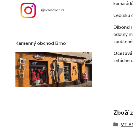
kamarádům
@ivadekor.cz
Cedulku 
Dibond
odolný ma
zaoblené
Kamenný obchod Brno
Ocelová
zvládne d
Zboží 
VTIP