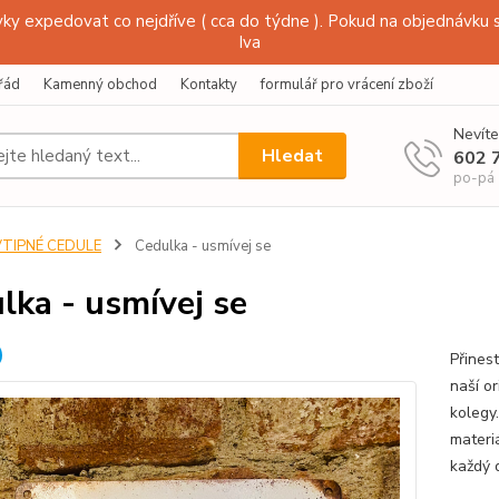
y expedovat co nejdříve ( cca do týdne ). Pokud na objednávku s
Iva
řád
Kamenný obchod
Kontakty
formulář pro vrácení zboží
Nevíte
Hledat
602 
po-pá
VTIPNÉ CEDULE
Cedulka - usmívej se
lka - usmívej se
Přines
naší o
kolegy
materiá
každý 