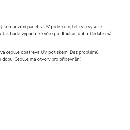
 kompozitní panel s UV potiskem, lehký a vysoce
ka tak bude vypadat skvěle po dlouhou dobu. C
edule má
ová cedule opatřeva UV potiskem. Bez problémů
u dobu. Cedule má otvory pro připevnění.