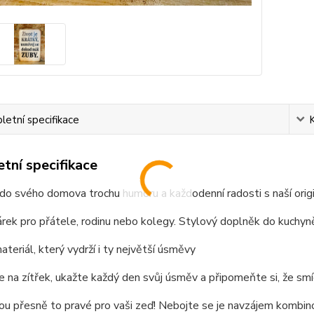
etní specifikace
tní specifikace
do svého domova trochu humoru a každodenní radosti s naší origi
rek pro přátele, rodinu nebo kolegy. Stylový doplněk do kuchy
materiál, který vydrží i ty největší úsměvy
 na zítřek, ukažte každý den svůj úsměv a připomeňte si, že smíc
ou přesně to pravé pro vaši zeď! Nebojte se je navzájem kombino