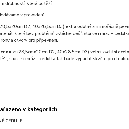
 drobností, která potěší.
dodáváme v provedení :
(28,5x20cm D2, 40x28,5cm D3) extra odolný a mimořádně pevný
teriál, který bez problémů zvládne déšť, slunce i mráz – cedul
 rohy a otvory pro připevnění.
 cedule
(28,5cmx20cm D2, 40x28,5cm D3) velmi kvalitní ocel
éšť, slunce i mráz – cedulka tak bude vypadat skvěle po dlouho
zařazeno v kategoriích
NÉ CEDULE