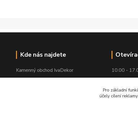
Kde nás najdete
Otevíra
Kamenný obchod IvaDekor
10.00 - 17.
Horova 16
Pro základní funk
Brno - Žabovřesky
účely cílení reklam