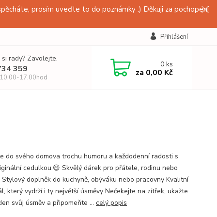
pěcháte, prosím uveďte to do poznámky :) Děkuji za pochopení
Přihlášení
 si rady? Zavolejte.
0
ks
734 359
za
0,00 Kč
 10.00-17.00hod
te do svého domova trochu humoru a každodenní radosti s
riginální cedulkou.😄 Skvělý dárek pro přátele, rodinu nebo
. Stylový doplněk do kuchyně, obýváku nebo pracovny Kvalitní
l, který vydrží i ty největší úsměvy Nečekejte na zítřek, ukažte
den svůj úsměv a připomeňte ...
celý popis