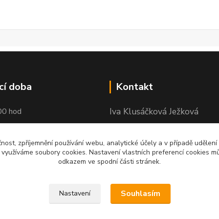
cí doba
Kontakt
Iva Klusáčková Ježková
00 hod
+420 602734359
čnost, zpříjemnění používání webu, analytické účely a v případě udělení
(po-pá 10.00-17.00hod)
y využíváme soubory cookies. Nastavení vlastních preferencí cookies mů
odkazem ve spodní části stránek.
iva@ivadekor.cz
Souhlasím
Nastavení