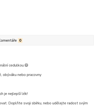
Komentáře
0
nální cedulkou.😄
ně, obýváku nebo pracovny
h je nejlepší lék!
vat. Doplňte svoji sbírku, nebo udělejte radost svým