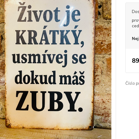
Dos
pro
ced
Nej
89
Číslo p