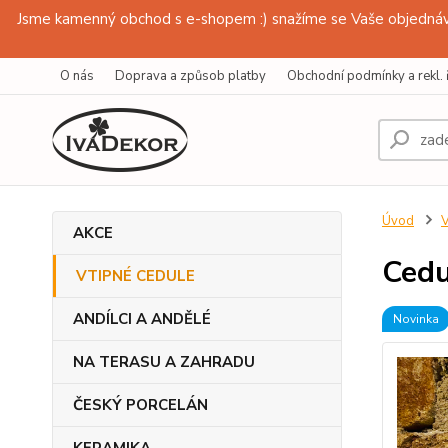
Jsme kamenný obchod s e-shopem :) snažíme se Vaše objednávk
O nás
Doprava a způsob platby
Obchodní podmínky a rekl. 
Úvod
AKCE
Cedu
VTIPNÉ CEDULE
ANDÍLCI A ANDĚLÉ
Novinka
NA TERASU A ZAHRADU
ČESKÝ PORCELÁN