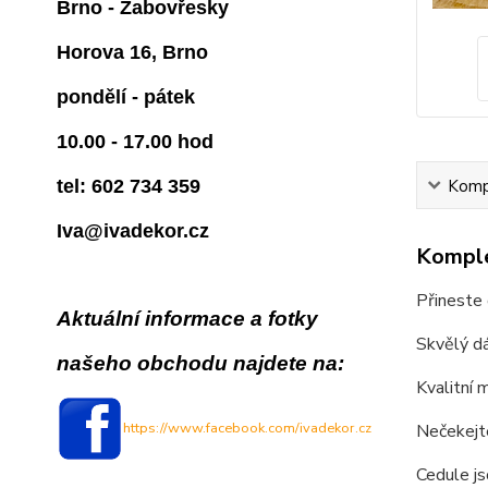
Brno - Žabovřesky
Horova 16, Brno
pondělí - pátek
10.00 - 17.00 hod
Kompl
tel: 602 734 359
Iva@ivadekor.cz
Komple
Přineste 
Aktuální informace a fotky
Skvělý dá
našeho obchodu najdete na:
Kvalitní 
https://www.facebook.com/ivadekor.cz
Nečekejte
Cedule js