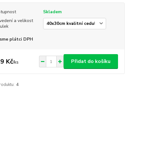
tupnost
Skladem
vedení a velikost
ulek
sme plátci DPH
9 Kč
Přidat do košíku
/
ks
roduktu:
4