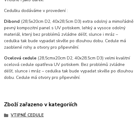
Cedulku dodáváme v provedení :
Dibond
(28,5x20cm D2, 40x28,5cm D3) extra odolný a mimořádně
pevný kompozitní panel s UV potiskem, lehký a vysoce odolný
materiál, který bez problémů zvládne déšť, slunce i mráz –
cedulka tak bude vypadat skvěle po dlouhou dobu. C
edule má
zaoblené rohy a otvory pro připevnění.
Ocelová cedule
(28,5cmx20cm D2, 40x28,5cm D3) velmi kvalitní
ocelová cedule opatřeva UV potiskem. Bez problémů zvládne
déšť, slunce i mráz – cedulka tak bude vypadat skvěle po dlouhou
dobu. Cedule má otvory pro připevnění.
Zboží zařazeno v kategoriích
VTIPNÉ CEDULE