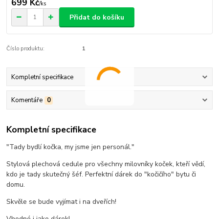
699 Kč
/
ks
Přidat do košíku
Číslo produktu:
1
Kompletní specifikace
Komentáře
0
Kompletní specifikace
"Tady bydlí kočka, my jsme jen personál."
Stylová plechová cedule pro všechny milovníky koček, kteří vědí,
kdo je tady skutečný šéf. Perfektní dárek do "kočičího" bytu či
domu.
Skvěle se bude vyjímat i na dveřích!
Vhodné i jako dárek!