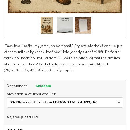
"Tady bydlí kočka, my jsme jen personál." Stylová plechová cedule pro
všechny milovníky koček, kteří vědí, kdo je tady skutečný šéf. Perfektní
dárek do "kočičího" bytu či domu. Skvěle se bude vyjímat i na dveřích!
Vhodné i jako dárek! Cedulku dodáváme v provedení : Dibond
(28,5x20cm D2, 40x28,5cm D...
celý popis
Dostupnost
Skladem
provedení a velikost cedulek
Nejsme plátci DPH