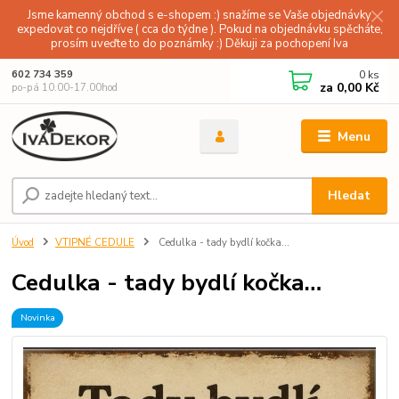
Jsme kamenný obchod s e-shopem :) snažíme se Vaše objednávky
expedovat co nejdříve ( cca do týdne ). Pokud na objednávku spěcháte,
prosím uveďte to do poznámky :) Děkuji za pochopení Iva
0
ks
602 734 359
za
0,00 Kč
po-pá 10.00-17.00hod
Menu
Hledat
Úvod
VTIPNÉ CEDULE
Cedulka - tady bydlí kočka…
Cedulka - tady bydlí kočka…
Novinka