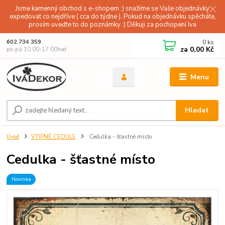
Jsme kamenný obchod s e-shopem :) snažíme se Vaše objednávky
expedovat co nejdříve ( cca do týdne ). Pokud na objednávku spěcháte,
prosím uveďte to do poznámky :) Děkuji za pochopení Iva
0
ks
602 734 359
za
0,00 Kč
po-pá 10.00-17.00hod
Menu
Hledat
Úvod
VTIPNÉ CEDULE
Cedulka - šťastné místo
Cedulka - šťastné místo
Novinka