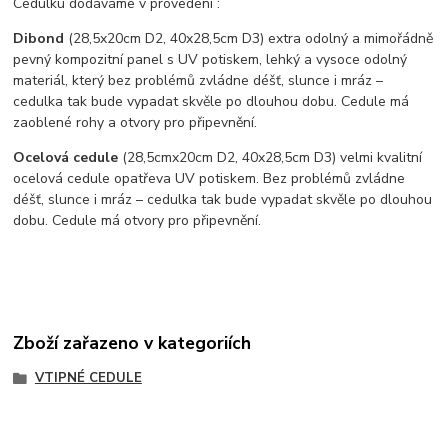
Cedulku dodáváme v provedení :
Dibond
(28,5x20cm D2, 40x28,5cm D3) extra odolný a mimořádně
pevný kompozitní panel s UV potiskem, lehký a vysoce odolný
materiál, který bez problémů zvládne déšť, slunce i mráz –
cedulka tak bude vypadat skvěle po dlouhou dobu. C
edule má
zaoblené rohy a otvory pro připevnění.
Ocelová cedule
(28,5cmx20cm D2, 40x28,5cm D3) velmi kvalitní
ocelová cedule opatřeva UV potiskem. Bez problémů zvládne
déšť, slunce i mráz – cedulka tak bude vypadat skvěle po dlouhou
dobu. Cedule má otvory pro připevnění.
Zboží zařazeno v kategoriích
VTIPNÉ CEDULE