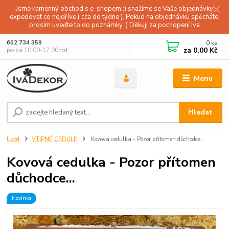
Jsme kamenný obchod s e-shopem :) snažíme se Vaše objednávky
expedovat co nejdříve ( cca do týdne ). Pokud na objednávku spěcháte,
prosím uveďte to do poznámky :) Děkuji za pochopení Iva
0
ks
602 734 359
za
0,00 Kč
po-pá 10.00-17.00hod
Menu
Hledat
Úvod
VTIPNÉ CEDULE
Kovová cedulka - Pozor přítomen důchodce...
Kovová cedulka - Pozor přítomen
důchodce...
Novinka