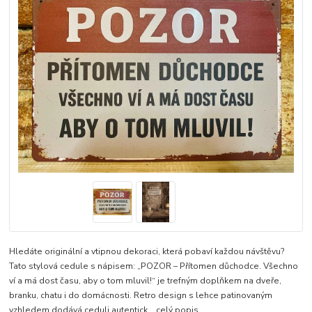
Hledáte originální a vtipnou dekoraci, která pobaví každou návštěvu?
Tato stylová cedule s nápisem: „POZOR – Přítomen důchodce. Všechno
ví a má dost času, aby o tom mluvil!“ je trefným doplňkem na dveře,
branku, chatu i do domácnosti. Retro design s lehce patinovaným
vzhledem dodává ceduli autentick...
celý popis