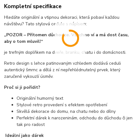
Kompletní specifikace
Hledáte originální a vtipnou dekoraci, která pobaví každou
návštěvu? Tato stylová cedule s nápisem:
„POZOR – Přítomen důchodce. Všechno ví a má dost času,
aby o tom mluvil!“
je trefným doplňkem na dveře, branku, chatu i do domácnosti.
Retro design s lehce patinovaným vzhledem dodává ceduli
autentický šmrnc a dělá z ní nepřehlédnutelný prvek, který
zaručeně vykouzlí úsměv.
Proč si ji pořídit?
Originální humorný text
Stylové retro provedení s efektem opotřebení
Skvělá dekorace do domu, na chatu nebo do dílny
Perfektní dárek k narozeninám, odchodu do důchodu či jen
tak pro radost
Ideální jako dárek