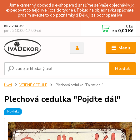
Jsme kamenný obchod s e-shopem :) snažíme se Vaše objednávky
expedovat co nejdříve ( cca do týdne ). Pokud na objednávku spěcháte,
prosím uveďte to do poznámky :) Děkuji za pochopení Iva
0
ks
602 734 359
za
0,00 Kč
po-pá 10.00-17.00hod
Menu
Hledat
Úvod
VTIPNÉ CEDULE
Plechová cedulka "Pojďte dál"
Plechová cedulka "Pojďte dál"
Novinka