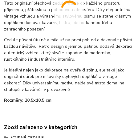
Tato originální plechová cedule
vnese do každého prostoru
příjemnou, přátelskou a pohodovou atmosféru. Díky elegantnímu
vintage vzhledu a výraznému stylovému písmu se stane krásným
doplňkem domova, kavárny, bistra, obchodu nebo třeba
zahradního posezení.
Cedule působí útulně a mile už na první pohled a dokonale přivítá
každou návštěvu. Retro design s jemnou patinou dodává dekoraci
autentický vzhled, který skvěle zapadne do moderního,
rustikálního i industriálního interiéru.
Je ideální nejen jako dekorace na dveře či stěnu, ale také jako
originální dárek pro milovníky stylových doplňků a vintage
dekorací. Díky univerzálnímu motivu najde své místo doma, na
chalupě, v kavárně i v provozovně.
Rozměry: 28,5x18,5 cm
Zboží zařazeno v kategoriích
VTIPNÉ CEDULE