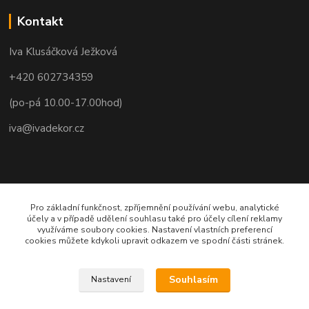
Kontakt
Iva Klusáčková Ježková
+420 602734359
(po-pá 10.00-17.00hod)
iva@ivadekor.cz
Pro základní funkčnost, zpříjemnění používání webu, analytické
účely a v případě udělení souhlasu také pro účely cílení reklamy
využíváme soubory cookies. Nastavení vlastních preferencí
cookies můžete kdykoli upravit odkazem ve spodní části stránek.
Souhlasím
Nastavení