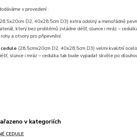
dodáváme v provedení :
(28,5x20cm D2, 40x28,5cm D3) extra odolný a mimořádně pevný
teriál, který bez problémů zvládne déšť, slunce i mráz – cedul
 rohy a otvory pro připevnění.
 cedule
(28,5cmx20cm D2, 40x28,5cm D3) velmi kvalitní ocel
éšť, slunce i mráz – cedulka tak bude vypadat skvěle po dlouho
zařazeno v kategoriích
NÉ CEDULE