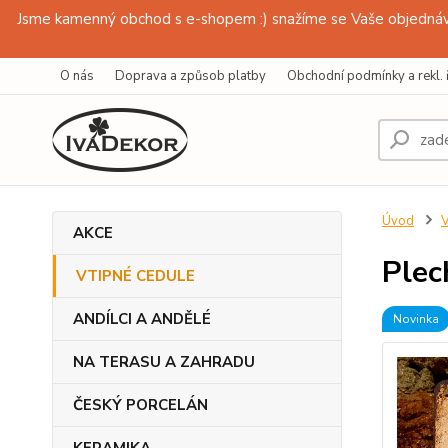
Jsme kamenný obchod s e-shopem :) snažíme se Vaše objednávk
O nás
Doprava a způsob platby
Obchodní podmínky a rekl. 
Úvod
AKCE
Plec
VTIPNÉ CEDULE
ANDÍLCI A ANDĚLÉ
Novinka
NA TERASU A ZAHRADU
ČESKÝ PORCELÁN