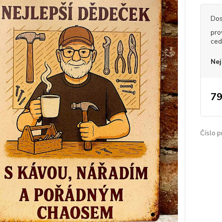
Dos
pro
ced
Nej
79
Číslo p