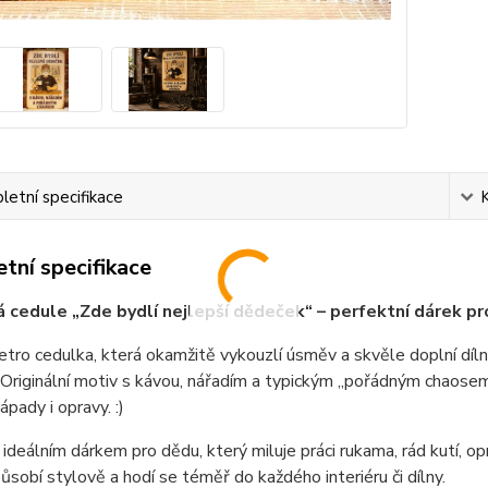
etní specifikace
tní specifikace
 cedule „Zde bydlí nejlepší dědeček“ – perfektní dárek p
etro cedulka, která okamžitě vykouzlí úsměv a skvěle doplní díl
Originální motiv s kávou, nářadím a typickým „pořádným chaosem“
ápady i opravy. :)
 ideálním dárkem pro dědu, který miluje práci rukama, rád kutí, o
ůsobí stylově a hodí se téměř do každého interiéru či dílny.