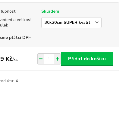
tupnost
Skladem
vedení a velikost
ulek
sme plátci DPH
9 Kč
Přidat do košíku
/
ks
roduktu:
4