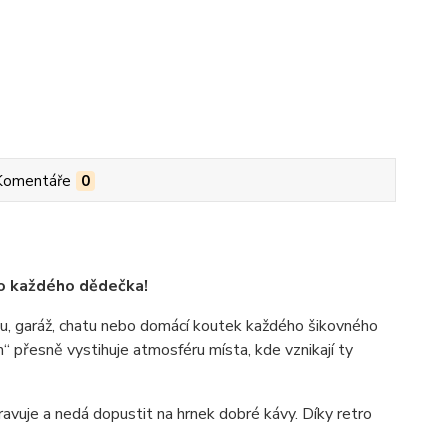
Komentáře
0
ro každého dědečka!
nu, garáž, chatu nebo domácí koutek každého šikovného
 přesně vystihuje atmosféru místa, kde vznikají ty
pravuje a nedá dopustit na hrnek dobré kávy. Díky retro