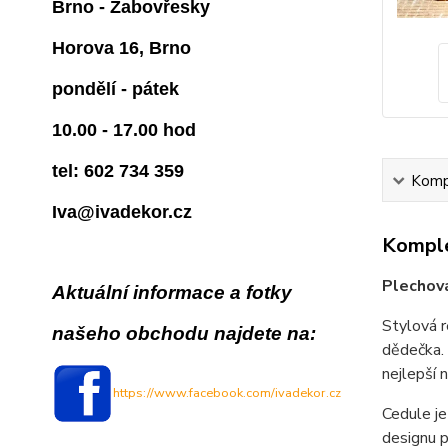
Brno - Žabovřesky
Horova 16, Brno
pondělí - pátek
10.00 - 17.00 hod
tel: 602 734 359
Kompl
Iva@ivadekor.cz
Komple
Plechová
Aktuální informace a fotky
Stylová r
našeho obchodu najdete na:
dědečka. 
nejlepší n
https://www.facebook.com/ivadekor.cz
Cedule je
designu p