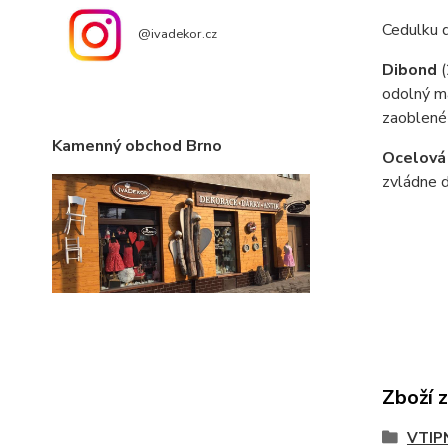
Cedulku 
@ivadekor.cz
Dibond
odolný ma
zaoblené
Kamenný obchod Brno
Ocelová
zvládne d
Zboží 
VTIP