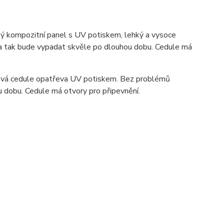
 kompozitní panel s UV potiskem, lehký a vysoce
ka tak bude vypadat skvěle po dlouhou dobu. C
edule má
ová cedule opatřeva UV potiskem. Bez problémů
u dobu. Cedule má otvory pro připevnění.