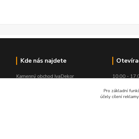
Kde nás najdete
Otevíra
Kamenný obchod IvaDekor
10.00 - 17.
Horova 16
Pro základní funk
účely cílení reklam
Brno - Žabovřesky