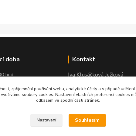
cí doba
Kontakt
Iva Klusáčková Ježková
00 hod
+420 602734359
čnost, zpříjemnění používání webu, analytické účely a v případě udělení
y využíváme soubory cookies. Nastavení vlastních preferencí cookies mů
(po-pá 10.00-17.00hod)
odkazem ve spodní části stránek.
iva@ivadekor.cz
Souhlasím
Nastavení