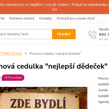
y expedovat co nejdříve ( cca do týdne ). Pokud na objednávku s
Iva
řád
Kamenný obchod
Kontakty
formulář pro vrácení zboží
Nevíte
Hledat
602 
po-pá
VTIPNÉ CEDULE
Plechová cedulka "nejlepší dědeček"
hová cedulka "nejlepší dědeček"
TOP produkt
Plecho
každéh
úsměv 
každéh
typick