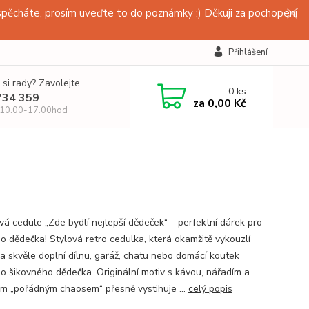
pěcháte, prosím uveďte to do poznámky :) Děkuji za pochopení
Přihlášení
 si rady? Zavolejte.
0
ks
734 359
za
0,00 Kč
 10.00-17.00hod
vá cedule „Zde bydlí nejlepší dědeček“ – perfektní dárek pro
o dědečka! Stylová retro cedulka, která okamžitě vykouzlí
a skvěle doplní dílnu, garáž, chatu nebo domácí koutek
o šikovného dědečka. Originální motiv s kávou, nářadím a
ým „pořádným chaosem“ přesně vystihuje ...
celý popis