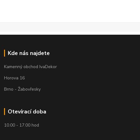
Kde nás najdete
Kamenný obchod IvaDekor
Horova 16
Brno - Žabovřesky
Otevírací doba
10.00 - 17.00 hod