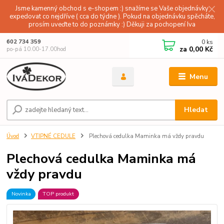
Jsme kamenný obchod s e-shopem :) snažíme se Vaše objednávky
expedovat co nejdříve ( cca do týdne ). Pokud na objednávku spěcháte,
prosím uveďte to do poznámky :) Děkuji za pochopení Iva
0
ks
602 734 359
za
0,00 Kč
po-pá 10.00-17.00hod
Menu
Hledat
Úvod
VTIPNÉ CEDULE
Plechová cedulka Maminka má vždy pravdu
Plechová cedulka Maminka má
vždy pravdu
Novinka
TOP produkt