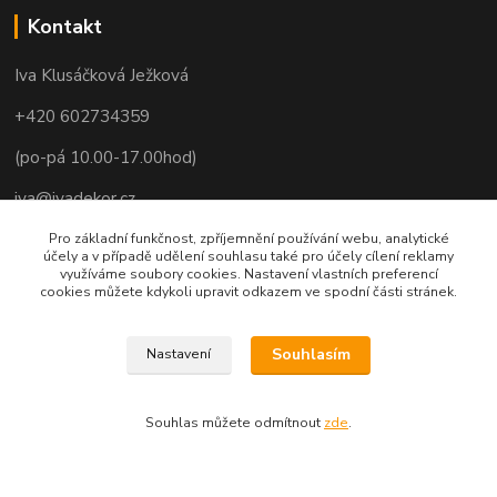
Kontakt
Iva Klusáčková Ježková
+420 602734359
(po-pá 10.00-17.00hod)
iva@ivadekor.cz
Pro základní funkčnost, zpříjemnění používání webu, analytické
účely a v případě udělení souhlasu také pro účely cílení reklamy
využíváme soubory cookies. Nastavení vlastních preferencí
cookies můžete kdykoli upravit odkazem ve spodní části stránek.
Souhlasím
Nastavení
Souhlas můžete odmítnout
zde
.