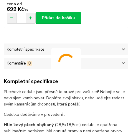
cena od
699 Kč
/
ks
Přidat do košíku
Kompletní specifikace
Komentáře
0
Kompletní specifikace
Plechové cedule jsou přesně to pravé pro vaši zeď! Nebojte se je
navzájem kombinovat. Doplňte svoji sbírku, nebo udělejte radost
svým kamarádům drobností, která potěší.
Cedulku dodáváme v provedení :
Hliníkový plech ohýbaný
(28,5x18,5cm) cedule je opatřena
sublimačním potiskem. Má ohnuté hrany a není opatřena otvory.