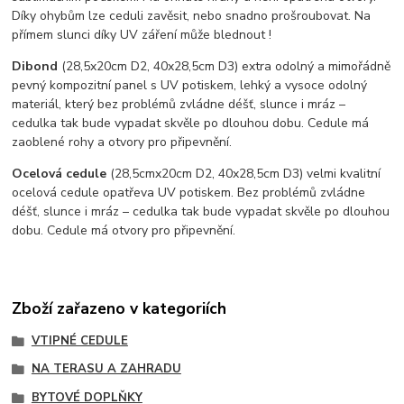
Díky ohybům lze ceduli zavěsit, nebo snadno prošroubovat. Na
přímem slunci díky UV záření může blednout !
Dibond
(28,5x20cm D2, 40x28,5cm D3) extra odolný a mimořádně
pevný kompozitní panel s UV potiskem, lehký a vysoce odolný
materiál, který bez problémů zvládne déšť, slunce i mráz –
cedulka tak bude vypadat skvěle po dlouhou dobu. C
edule má
zaoblené rohy a otvory pro připevnění.
Ocelová cedule
(28,5cmx20cm D2, 40x28,5cm D3) velmi kvalitní
ocelová cedule opatřeva UV potiskem. Bez problémů zvládne
déšť, slunce i mráz – cedulka tak bude vypadat skvěle po dlouhou
dobu. Cedule má otvory pro připevnění.
Zboží zařazeno v kategoriích
VTIPNÉ CEDULE
NA TERASU A ZAHRADU
BYTOVÉ DOPLŇKY