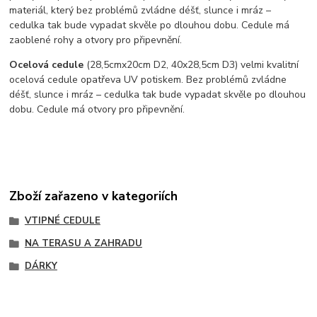
materiál, který bez problémů zvládne déšť, slunce i mráz –
cedulka tak bude vypadat skvěle po dlouhou dobu. C
edule má
zaoblené rohy a otvory pro připevnění.
Ocelová cedule
(28,5cmx20cm D2, 40x28,5cm D3) velmi kvalitní
ocelová cedule opatřeva UV potiskem. Bez problémů zvládne
déšť, slunce i mráz – cedulka tak bude vypadat skvěle po dlouhou
dobu. Cedule má otvory pro připevnění.
Zboží zařazeno v kategoriích
VTIPNÉ CEDULE
NA TERASU A ZAHRADU
DÁRKY