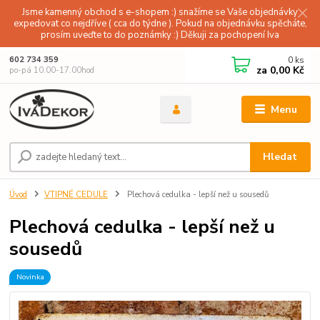
Jsme kamenný obchod s e-shopem :) snažíme se Vaše objednávky
expedovat co nejdříve ( cca do týdne ). Pokud na objednávku spěcháte,
prosím uveďte to do poznámky :) Děkuji za pochopení Iva
0
ks
602 734 359
za
0,00 Kč
po-pá 10.00-17.00hod
Menu
Hledat
Úvod
VTIPNÉ CEDULE
Plechová cedulka - lepší než u sousedů
Plechová cedulka - lepší než u
sousedů
Novinka