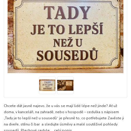
Chcete dát jasně najevo, že u vás se mají lidé lépe než jinde? Ať už
doma, v kanceláři, na zahradě, nebo v hospodě – cedulka s nápisem
„Tady je to lepší než u sousedů“ je přesně to, co potřebujete Zavěste ji
na dveře, stěnu či bar a sledujte úsměvy a malé soutěživé pohledy
sousedů. Plechové cedule ...
celý popis