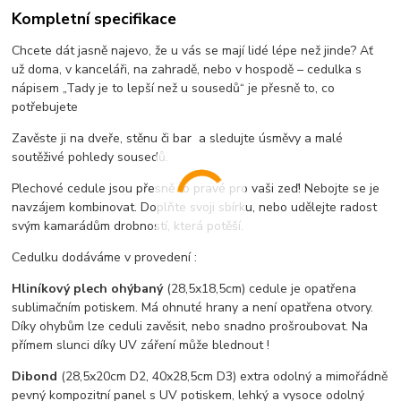
Kompletní specifikace
Chcete dát jasně najevo, že u vás se mají lidé lépe než jinde? Ať
už doma, v kanceláři, na zahradě, nebo v hospodě –
cedulka s
nápisem „Tady je to lepší než u sousedů“
je přesně to, co
potřebujete
Zavěste ji na dveře, stěnu či bar a sledujte úsměvy a malé
soutěživé pohledy sousedů.
Plechové cedule jsou přesně to pravé pro vaši zeď! Nebojte se je
navzájem kombinovat. Doplňte svoji sbírku, nebo udělejte radost
svým kamarádům drobností, která potěší.
Cedulku dodáváme v provedení :
Hliníkový plech ohýbaný
(28,5x18,5cm) cedule je opatřena
sublimačním potiskem. Má ohnuté hrany a není opatřena otvory.
Díky ohybům lze ceduli zavěsit, nebo snadno prošroubovat. Na
přímem slunci díky UV záření může blednout !
Dibond
(28,5x20cm D2, 40x28,5cm D3) extra odolný a mimořádně
pevný kompozitní panel s UV potiskem, lehký a vysoce odolný