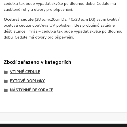
cedulka tak bude vypadat skvěle po dlouhou dobu. C
edule má
zaoblené rohy a otvory pro připevnění.
Ocelová cedule
(28,5cmx20cm D2, 40x28,5cm D3) velmi kvalitní
ocelová cedule opatřeva UV potiskem. Bez problémů zvládne
déšť, slunce i mráz – cedulka tak bude vypadat skvěle po dlouhou
dobu. Cedule má otvory pro připevnění.
Zboží zařazeno v kategoriích
VTIPNÉ CEDULE
BYTOVÉ DOPLŇKY
NÁSTĚNNÉ DEKORACE