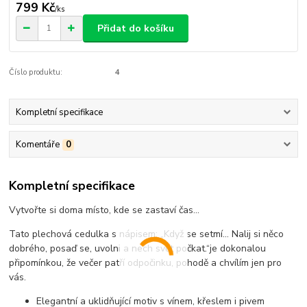
799 Kč
/
ks
Přidat do košíku
Číslo produktu:
4
Kompletní specifikace
Komentáře
0
Kompletní specifikace
Vytvořte si doma místo, kde se zastaví čas...
Tato plechová cedulka s nápisem:
„Když se setmí… Nalij si něco
dobrého, posaď se, uvolni a nech svět počkat.“
je dokonalou
připomínkou, že večer patří odpočinku, pohodě a chvílím jen pro
vás.
Elegantní a uklidňující motiv s vínem, křeslem i pivem