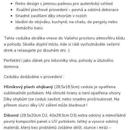
Retro design s jemnou patinou pro autentický vzhled
Kvalitní plechové provedení – pevná a odolná dekorace
Snadné zavěšení díky otvorům v rozích
Ideální do obýváku, kuchyně, na chatu, do pergoly nebo
domácího baru
Tahle cedulka zkrátka vnese do Vašeho prostoru atmosféru klidu
a pohody. Skvěle doplní místo, kde si rádi vychutnáváte večerní
drink a relaxujete po dlouhém dni. :)
Perfektní i jako dárek pro milovníky vína, pohody a útulného
domova.
Cedulku dodáváme v provedení :
Hliníkový plech ohýbaný
(28,5x18,5cm) cedule je opatřena
sublimačním potiskem. Má ohnuté hrany a není opatřena otvory.
Díky ohybům lze ceduli zavěsit, nebo snadno prošroubovat. Na
přímem slunci díky UV záření může blednout !
Dibond
(28,5x20cm D2, 40x28,5cm D3) extra odolný a mimořádně
pevný kompozitní panel s UV potiskem, lehký a vysoce odolný
materiál, který bez problémů zvládne déšť, slunce i mráz –