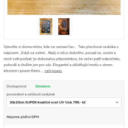
Vytvořte si doma místo, kde se zastaví čas... Tato plechová cedulka s
nápisem: „Když se setmí… Nalij si něco dobrého, posaď se, uvolni a
nech svět počkat.“je dokonalou připomínkou, že večer patří odpočinku,
pohodě a chvílím jen pro vás. Elegantní a uklidňující motiv s vínem,
křeslem i pivem Retro ...
celý popis
Dostupnost
Skladem
provedení a velikost cedulek
Nejsme plátci DPH