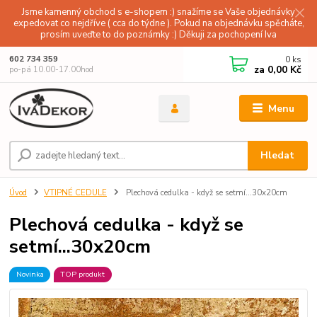
Jsme kamenný obchod s e-shopem :) snažíme se Vaše objednávky
expedovat co nejdříve ( cca do týdne ). Pokud na objednávku spěcháte,
prosím uveďte to do poznámky :) Děkuji za pochopení Iva
0
ks
602 734 359
za
0,00 Kč
po-pá 10.00-17.00hod
Menu
Hledat
Úvod
VTIPNÉ CEDULE
Plechová cedulka - když se setmí...30x20cm
Plechová cedulka - když se
setmí...30x20cm
Novinka
TOP produkt