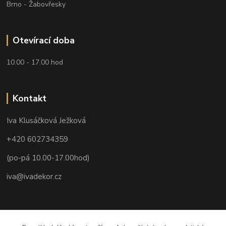
Brno - Žabovřesky
Otevírací doba
10.00 - 17.00 hod
Kontakt
Iva Klusáčková Ježková
+420 602734359
(po-pá 10.00-17.00hod)
iva@ivadekor.cz