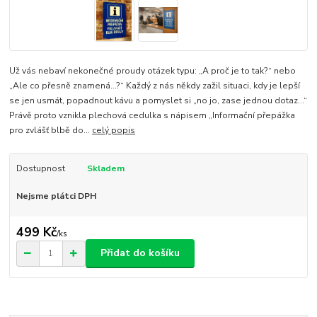
Už vás nebaví nekonečné proudy otázek typu: „A proč je to tak?“ nebo
„Ale co přesně znamená…?“ Každý z nás někdy zažil situaci, kdy je lepší
se jen usmát, popadnout kávu a pomyslet si „no jo, zase jednou dotaz...“
Právě proto vznikla plechová cedulka s nápisem „Informační přepážka
pro zvlášť blbě do...
celý popis
Dostupnost
Skladem
Nejsme plátci DPH
499 Kč
/
ks
Přidat do košíku