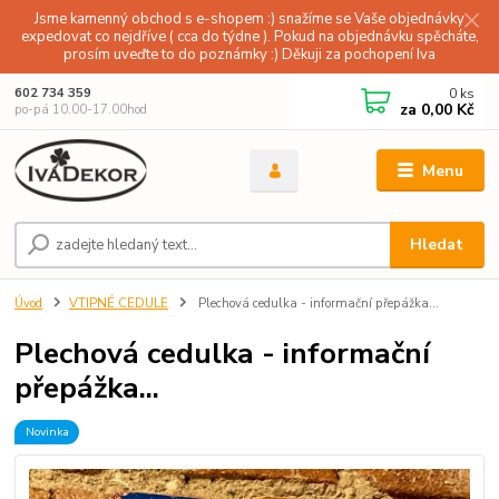
Jsme kamenný obchod s e-shopem :) snažíme se Vaše objednávky
expedovat co nejdříve ( cca do týdne ). Pokud na objednávku spěcháte,
prosím uveďte to do poznámky :) Děkuji za pochopení Iva
0
ks
602 734 359
za
0,00 Kč
po-pá 10.00-17.00hod
Menu
Hledat
Úvod
VTIPNÉ CEDULE
Plechová cedulka - informační přepážka...
Plechová cedulka - informační
přepážka...
Novinka