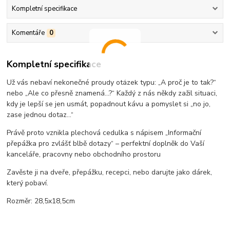
Kompletní specifikace
Komentáře
0
Kompletní specifikace
Už vás nebaví nekonečné proudy otázek typu: „A proč je to tak?“
nebo „Ale co přesně znamená…?“ Každý z nás někdy zažil situaci,
kdy je lepší se jen usmát, popadnout kávu a pomyslet si „no jo,
zase jednou dotaz...“
Právě proto vznikla
plechová cedulka s nápisem „Informační
přepážka pro zvlášť blbě dotazy“
– perfektní doplněk do Vaší
kanceláře, pracovny nebo obchodního prostoru
Zavěste ji na dveře, přepážku, recepci, nebo darujte jako dárek,
který pobaví.
Rozměr: 28,5x18,5cm