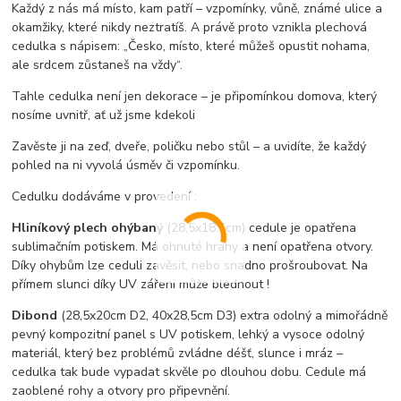
Každý z nás má místo, kam patří – vzpomínky, vůně, známé ulice a
okamžiky, které nikdy neztratíš. A právě proto vznikla
plechová
cedulka s nápisem:
„Česko, místo, které můžeš opustit nohama,
ale srdcem zůstaneš na vždy“.
Tahle cedulka není jen dekorace – je připomínkou domova, který
nosíme uvnitř, ať už jsme kdekoli
Zavěste ji na zeď, dveře, poličku nebo stůl – a uvidíte, že každý
pohled na ni vyvolá úsměv či vzpomínku.
Cedulku dodáváme v provedení :
Hliníkový plech ohýbaný
(28,5x18,5cm) cedule je opatřena
sublimačním potiskem. Má ohnuté hrany a není opatřena otvory.
Díky ohybům lze ceduli zavěsit, nebo snadno prošroubovat. Na
přímem slunci díky UV záření může blednout !
Dibond
(28,5x20cm D2, 40x28,5cm D3) extra odolný a mimořádně
pevný kompozitní panel s UV potiskem, lehký a vysoce odolný
materiál, který bez problémů zvládne déšť, slunce i mráz –
cedulka tak bude vypadat skvěle po dlouhou dobu. C
edule má
zaoblené rohy a otvory pro připevnění.