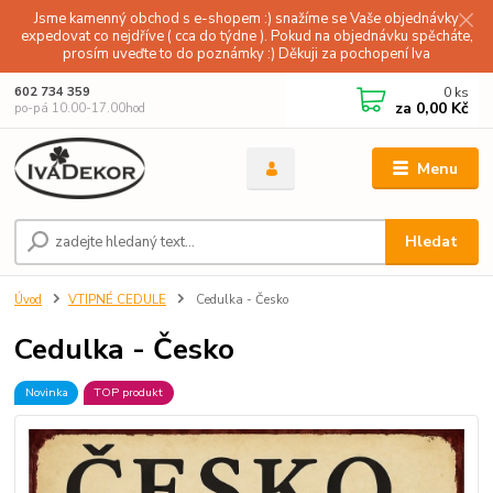
Jsme kamenný obchod s e-shopem :) snažíme se Vaše objednávky
expedovat co nejdříve ( cca do týdne ). Pokud na objednávku spěcháte,
prosím uveďte to do poznámky :) Děkuji za pochopení Iva
0
ks
602 734 359
za
0,00 Kč
po-pá 10.00-17.00hod
Menu
Hledat
Úvod
VTIPNÉ CEDULE
Cedulka - Česko
Cedulka - Česko
Novinka
TOP produkt