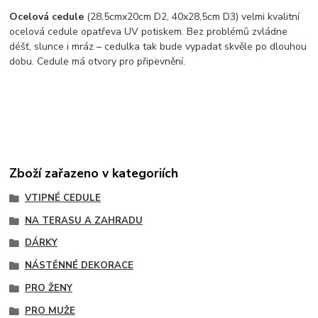
Ocelová cedule
(28,5cmx20cm D2, 40x28,5cm D3) velmi kvalitní
ocelová cedule opatřeva UV potiskem. Bez problémů zvládne
déšť, slunce i mráz – cedulka tak bude vypadat skvěle po dlouhou
dobu. Cedule má otvory pro připevnění.
Zboží zařazeno v kategoriích
VTIPNÉ CEDULE
NA TERASU A ZAHRADU
DÁRKY
NÁSTĚNNÉ DEKORACE
PRO ŽENY
PRO MUŽE