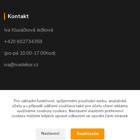
Kontakt
Iva Klusáčková Ježková
+420 602734359
(po-pá 10.00-17.00hod)
iva@ivadekor.cz
Pro základní funkčnost, zpříjemnění používání webu, analytické
účely a v případě udělení souhlasu také pro účely cílení reklamy
využíváme soubory cookies. Nastavení vlastních preferencí
cookies můžete kdykoli upravit odkazem ve spodní části stránek.
Souhlasím
Nastavení