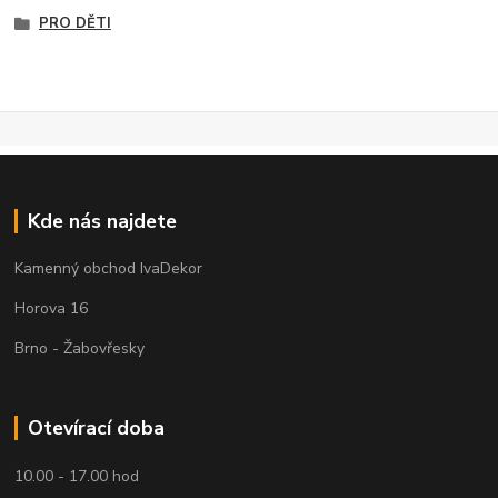
PRO DĚTI
Kde nás najdete
Kamenný obchod IvaDekor
Horova 16
Brno - Žabovřesky
Otevírací doba
10.00 - 17.00 hod