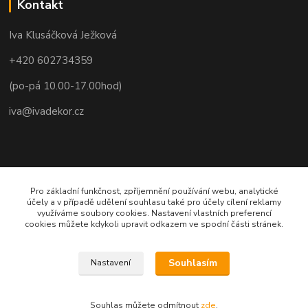
Kontakt
Iva Klusáčková Ježková
+420 602734359
(po-pá 10.00-17.00hod)
iva@ivadekor.cz
Pro základní funkčnost, zpříjemnění používání webu, analytické
účely a v případě udělení souhlasu také pro účely cílení reklamy
využíváme soubory cookies. Nastavení vlastních preferencí
cookies můžete kdykoli upravit odkazem ve spodní části stránek.
Souhlasím
Nastavení
Souhlas můžete odmítnout
zde
.