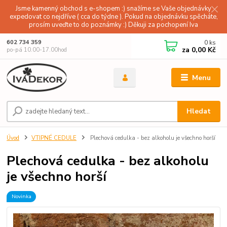
Jsme kamenný obchod s e-shopem :) snažíme se Vaše objednávky
expedovat co nejdříve ( cca do týdne ). Pokud na objednávku spěcháte,
prosím uveďte to do poznámky :) Děkuji za pochopení Iva
0
ks
602 734 359
za
0,00 Kč
po-pá 10.00-17.00hod
Menu
Hledat
Úvod
VTIPNÉ CEDULE
Plechová cedulka - bez alkoholu je všechno horší
Plechová cedulka - bez alkoholu
je všechno horší
Novinka