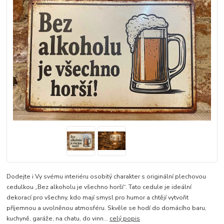
Dodejte i Vy svému interiéru osobitý charakter s originální plechovou
cedulkou „Bez alkoholu je všechno horší“. Tato cedule je ideální
dekorací pro všechny, kdo mají smysl pro humor a chtějí vytvořit
příjemnou a uvolněnou atmosféru. Skvěle se hodí do domácího baru,
kuchyně, garáže, na chatu, do vinn...
celý popis