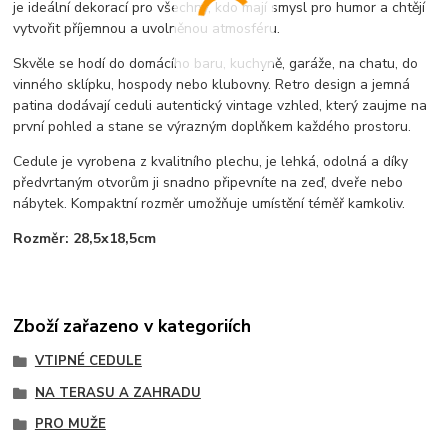
je ideální dekorací pro všechny, kdo mají smysl pro humor a chtějí
vytvořit příjemnou a uvolněnou atmosféru.
Skvěle se hodí do domácího baru, kuchyně, garáže, na chatu, do
vinného sklípku, hospody nebo klubovny. Retro design a jemná
patina dodávají ceduli autentický vintage vzhled, který zaujme na
první pohled a stane se výrazným doplňkem každého prostoru.
Cedule je vyrobena z kvalitního plechu, je lehká, odolná a díky
předvrtaným otvorům ji snadno připevníte na zeď, dveře nebo
nábytek. Kompaktní rozměr umožňuje umístění téměř kamkoliv.
Rozměr: 28,5x18,5cm
Zboží zařazeno v kategoriích
VTIPNÉ CEDULE
NA TERASU A ZAHRADU
PRO MUŽE