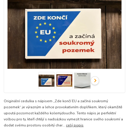
Originální cedulka s nápisem „Zde končí EU a začíná soukromý
pozemek“ je výrazným a lehce provokativním doplňkem, který okamžitě
upoutá pozornost každého kolemjdoucího. Tento nápis je perfektní
volbou pro ty, kteří chtějí s nadsázkou vymezit hranice svého soukromí a
dodat svému prostoru osobitý char...
celý popis