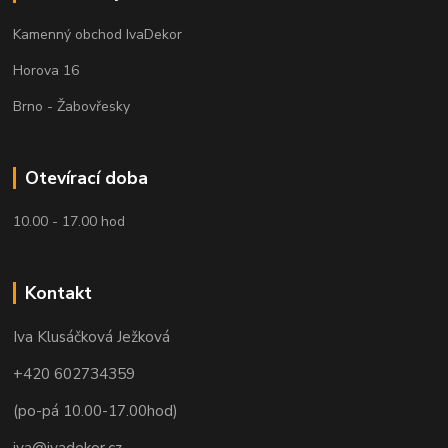
Kamenný obchod IvaDekor
Horova 16
Brno - Žabovřesky
Otevírací doba
10.00 - 17.00 hod
Kontakt
Iva Klusáčková Ježková
+420 602734359
(po-pá 10.00-17.00hod)
iva@ivadekor.cz