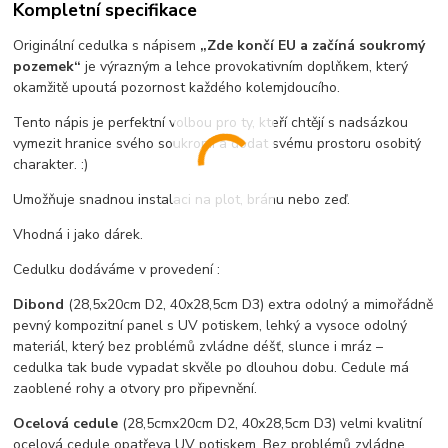
Kompletní specifikace
Originální cedulka s nápisem
„Zde končí EU a začíná soukromý
pozemek“
je výrazným a lehce provokativním doplňkem, který
okamžitě upoutá pozornost každého kolemjdoucího.
Tento nápis je perfektní volbou pro ty, kteří chtějí s nadsázkou
vymezit hranice svého soukromí a dodat svému prostoru osobitý
charakter. :)
Umožňuje snadnou instalaci na plot, bránu nebo zeď.
Vhodná i jako dárek.
Cedulku dodáváme v provedení :
Dibond
(28,5x20cm D2, 40x28,5cm D3) extra odolný a mimořádně
pevný kompozitní panel s UV potiskem, lehký a vysoce odolný
materiál, který bez problémů zvládne déšť, slunce i mráz –
cedulka tak bude vypadat skvěle po dlouhou dobu. C
edule má
zaoblené rohy a otvory pro připevnění.
Ocelová cedule
(28,5cmx20cm D2, 40x28,5cm D3) velmi kvalitní
ocelová cedule opatřeva UV potiskem. Bez problémů zvládne