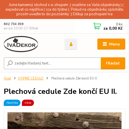
Jsme kamenný obchod s e-shopem :) snažíme se Vaše objednávky
expedovat co nejdříve ( cca do týdne ). Pokud na objednávku spěcháte,
prosím uveďte to do poznámky :) Děkuji za pochopení Iva
0
ks
602 734 359
za
0,00 Kč
po-pá 10.00-17.00hod
Menu
Hledat
Úvod
VTIPNÉ CEDULE
Plechová cedule Zde končí EU II.
Plechová cedule Zde končí EU II.
Novinka
Akce