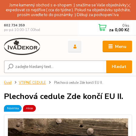
Jsme kamenný obchod s e-shopem :) snažíme se Vaše objednávky
expedovat co nejdříve ( cca do týdne ). Pokud na objednávku spěcháte,
prosím uveďte to do poznámky :) Děkuji za pochopení Iva
0
ks
602 734 359
za
0,00 Kč
po-pá 10.00-17.00hod
Menu
Hledat
Úvod
VTIPNÉ CEDULE
Plechová cedule Zde končí EU II.
Plechová cedule Zde končí EU II.
Novinka
Akce