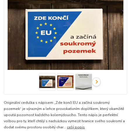
Originální cedulka s nápisem „Zde končí EU a začíná soukromý
pozemek“ je výrazným a lehce provokativním doplňkem, který okamžitě
upoutá pozornost každého kolemjdoucího. Tento nápis je perfektní
volbou pro ty, kteří chtějí s nadsázkou vymezit hranice svého soukromí a
dodat svému prostoru osobitý char...
celý popis