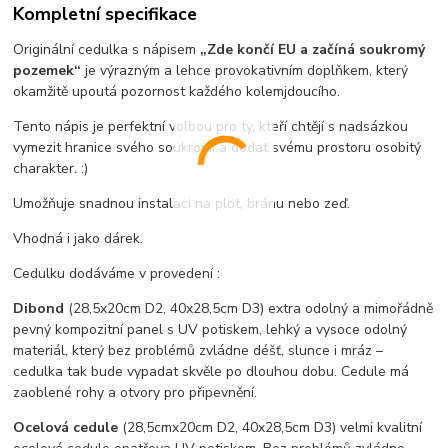
Kompletní specifikace
Originální cedulka s nápisem
„Zde končí EU a začíná soukromý
pozemek“
je výrazným a lehce provokativním doplňkem, který
okamžitě upoutá pozornost každého kolemjdoucího.
Tento nápis je perfektní volbou pro ty, kteří chtějí s nadsázkou
vymezit hranice svého soukromí a dodat svému prostoru osobitý
charakter. :)
Umožňuje snadnou instalaci na plot, bránu nebo zeď.
Vhodná i jako dárek.
Cedulku dodáváme v provedení :
Dibond
(28,5x20cm D2, 40x28,5cm D3) extra odolný a mimořádně
pevný kompozitní panel s UV potiskem, lehký a vysoce odolný
materiál, který bez problémů zvládne déšť, slunce i mráz –
cedulka tak bude vypadat skvěle po dlouhou dobu. C
edule má
zaoblené rohy a otvory pro připevnění.
Ocelová cedule
(28,5cmx20cm D2, 40x28,5cm D3) velmi kvalitní