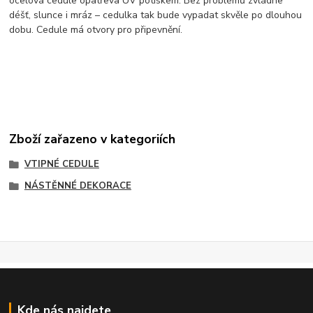
ocelová cedule opatřeva UV potiskem. Bez problémů zvládne
déšť, slunce i mráz – cedulka tak bude vypadat skvěle po dlouhou
dobu. Cedule má otvory pro připevnění.
Zboží zařazeno v kategoriích
VTIPNÉ CEDULE
NÁSTĚNNÉ DEKORACE
Kde nás najdete