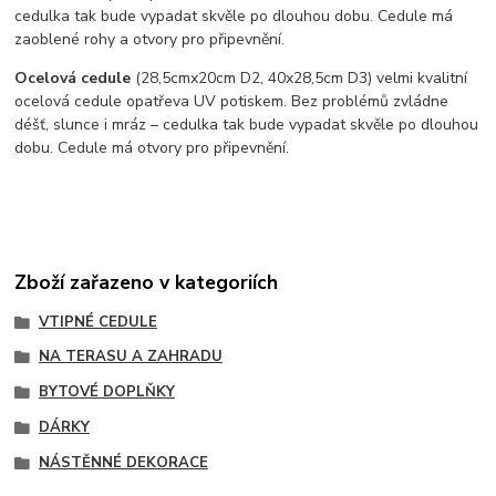
cedulka tak bude vypadat skvěle po dlouhou dobu. C
edule má
zaoblené rohy a otvory pro připevnění.
Ocelová cedule
(28,5cmx20cm D2, 40x28,5cm D3) velmi kvalitní
ocelová cedule opatřeva UV potiskem. Bez problémů zvládne
déšť, slunce i mráz – cedulka tak bude vypadat skvěle po dlouhou
dobu. Cedule má otvory pro připevnění.
Zboží zařazeno v kategoriích
VTIPNÉ CEDULE
NA TERASU A ZAHRADU
BYTOVÉ DOPLŇKY
DÁRKY
NÁSTĚNNÉ DEKORACE