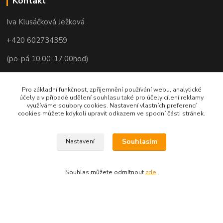
Kontakt
Iva Klusáčková Ježková
+420 602734359
(po-pá 10.00-17.00hod)
iva@ivadekor.cz
Pro základní funkčnost, zpříjemnění používání webu, analytické
účely a v případě udělení souhlasu také pro účely cílení reklamy
využíváme soubory cookies. Nastavení vlastních preferencí
cookies můžete kdykoli upravit odkazem ve spodní části stránek.
Souhlasím
Nastavení
Souhlas můžete odmítnout
zde
.