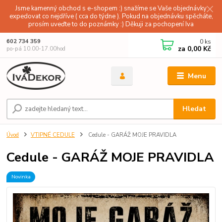
Jsme kamenný obchod s e-shopem :) snažíme se Vaše objednávky
expedovat co nejdříve ( cca do týdne ). Pokud na objednávku spěcháte,
prosím uveďte to do poznámky :) Děkuji za pochopení Iva
0
ks
602 734 359
za
0,00 Kč
po-pá 10.00-17.00hod
Menu
Hledat
Úvod
VTIPNÉ CEDULE
Cedule - GARÁŽ MOJE PRAVIDLA
Cedule - GARÁŽ MOJE PRAVIDLA
Novinka