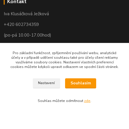
Kontakt
Iva Klusáčková Ježková
+420 602734359
(po-pá 10.00-17.00hod)
iva@ivadekor.cz
Pro základní funkčnost, zpříjemnění používání webu, analytické
účely a v případě udělení souhlasu také pro účely cílení reklamy
využíváme soubory cookies. Nastavení vlastních preferencí
cookies můžete kdykoli upravit odkazem ve spodní části stránek.
Souhlasím
Nastavení
Souhlas můžete odmítnout
zde
.