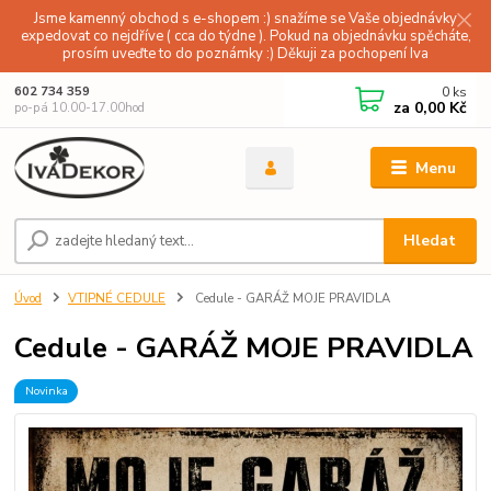
Jsme kamenný obchod s e-shopem :) snažíme se Vaše objednávky
expedovat co nejdříve ( cca do týdne ). Pokud na objednávku spěcháte,
prosím uveďte to do poznámky :) Děkuji za pochopení Iva
0
ks
602 734 359
za
0,00 Kč
po-pá 10.00-17.00hod
Menu
Hledat
Úvod
VTIPNÉ CEDULE
Cedule - GARÁŽ MOJE PRAVIDLA
Cedule - GARÁŽ MOJE PRAVIDLA
Novinka