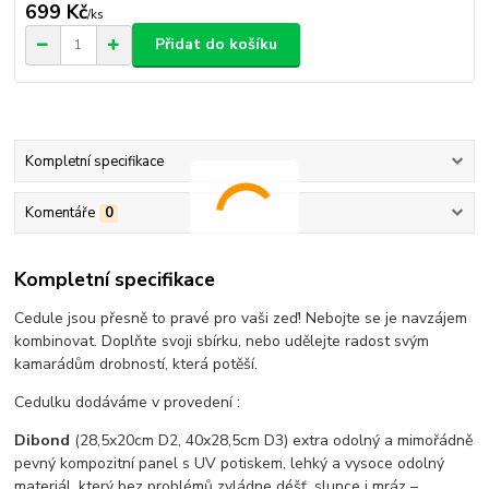
699 Kč
/
ks
Přidat do košíku
Kompletní specifikace
Komentáře
0
Kompletní specifikace
Cedule jsou přesně to pravé pro vaši zeď! Nebojte se je navzájem
kombinovat. Doplňte svoji sbírku, nebo udělejte radost svým
kamarádům drobností, která potěší.
Cedulku dodáváme v provedení :
Dibond
(28,5x20cm D2, 40x28,5cm D3) extra odolný a mimořádně
pevný kompozitní panel s UV potiskem, lehký a vysoce odolný
materiál, který bez problémů zvládne déšť, slunce i mráz –