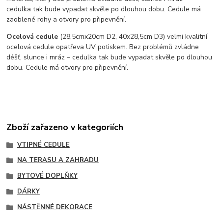
cedulka tak bude vypadat skvěle po dlouhou dobu. C
edule má
zaoblené rohy a otvory pro připevnění.
Ocelová cedule
(28,5cmx20cm D2, 40x28,5cm D3) velmi kvalitní
ocelová cedule opatřeva UV potiskem. Bez problémů zvládne
déšť, slunce i mráz – cedulka tak bude vypadat skvěle po dlouhou
dobu. Cedule má otvory pro připevnění.
Zboží zařazeno v kategoriích
VTIPNÉ CEDULE
NA TERASU A ZAHRADU
BYTOVÉ DOPLŇKY
DÁRKY
NÁSTĚNNÉ DEKORACE