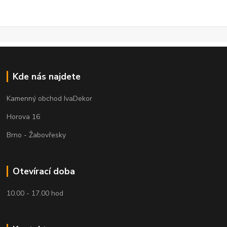
Kde nás najdete
Kamenný obchod IvaDekor
Horova 16
Brno - Žabovřesky
Otevírací doba
10.00 - 17.00 hod