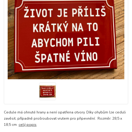
Cedule má ohnuté hrany a není opatřena otvory. Díky ohybům lze ceduli
zavěsit, případně prošroubovat vrutem pro připevnění. Rozměr: 28,5 x
18,5 cm
celý popis