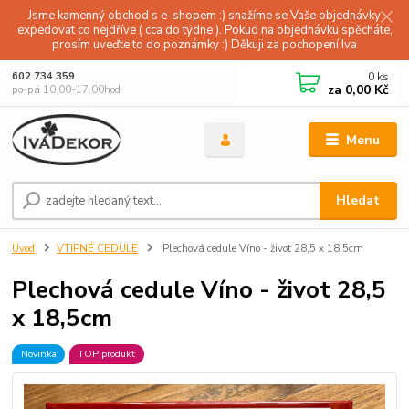
Jsme kamenný obchod s e-shopem :) snažíme se Vaše objednávky
expedovat co nejdříve ( cca do týdne ). Pokud na objednávku spěcháte,
prosím uveďte to do poznámky :) Děkuji za pochopení Iva
0
ks
602 734 359
za
0,00 Kč
po-pá 10.00-17.00hod
Menu
Hledat
Úvod
VTIPNÉ CEDULE
Plechová cedule Víno - život 28,5 x 18,5cm
Plechová cedule Víno - život 28,5
x 18,5cm
Novinka
TOP produkt