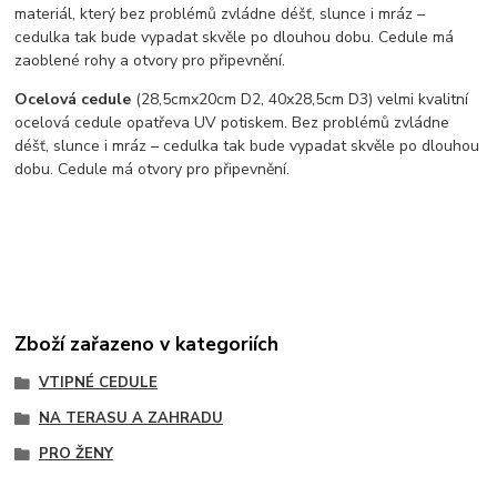
materiál, který bez problémů zvládne déšť, slunce i mráz –
cedulka tak bude vypadat skvěle po dlouhou dobu. C
edule má
zaoblené rohy a otvory pro připevnění.
Ocelová cedule
(28,5cmx20cm D2, 40x28,5cm D3) velmi kvalitní
ocelová cedule opatřeva UV potiskem. Bez problémů zvládne
déšť, slunce i mráz – cedulka tak bude vypadat skvěle po dlouhou
dobu. Cedule má otvory pro připevnění.
Zboží zařazeno v kategoriích
VTIPNÉ CEDULE
NA TERASU A ZAHRADU
PRO ŽENY