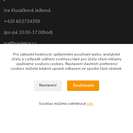
Iva Klusáčková Ježková
+420 602734359
(po-pá 10.00-17.00hod)
iva@ivadekor.cz
Pro základní funkčnost, zpříjemnění používání webu, analytické
účely a v případě udělení souhlasu také pro účely cílení reklamy
využíváme soubory cookies. Nastavení vlastních preferencí
cookies můžete kdykoli upravit odkazem ve spodní části stránek.
Souhlasím
Nastavení
Souhlas můžete odmítnout
zde
.
Vytvořeno na
Eshop-rychle.cz