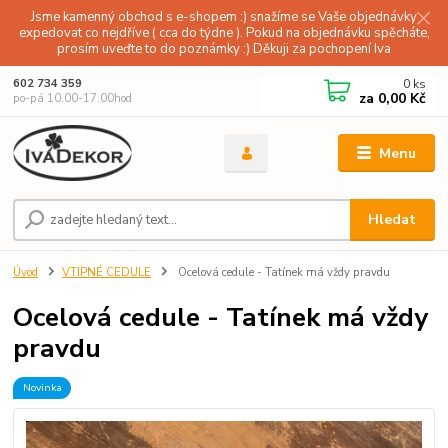
Jsme kamenný obchod s e-shopem :) snažíme se Vaše objednávky
expedovat co nejdříve ( cca do týdne ). Pokud na objednávku spěcháte,
prosím uveďte to do poznámky :) Děkuji za pochopení Iva
0
ks
602 734 359
za
0,00 Kč
po-pá 10.00-17.00hod
Menu
Hledat
Úvod
VTIPNÉ CEDULE
Ocelová cedule - Tatínek má vždy pravdu
Ocelová cedule - Tatínek má vždy
pravdu
Novinka