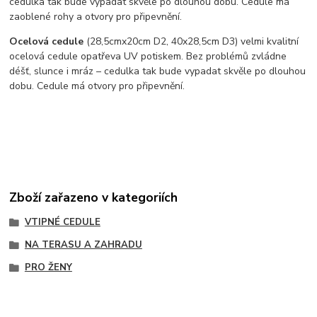
cedulka tak bude vypadat skvěle po dlouhou dobu. C
edule má
zaoblené rohy a otvory pro připevnění.
Ocelová cedule
(28,5cmx20cm D2, 40x28,5cm D3) velmi kvalitní
ocelová cedule opatřeva UV potiskem. Bez problémů zvládne
déšť, slunce i mráz – cedulka tak bude vypadat skvěle po dlouhou
dobu. Cedule má otvory pro připevnění.
Zboží zařazeno v kategoriích
VTIPNÉ CEDULE
NA TERASU A ZAHRADU
PRO ŽENY