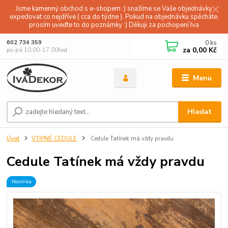
Jsme kamenný obchod s e-shopem :) snažíme se Vaše objednávky
expedovat co nejdříve ( cca do týdne ). Pokud na objednávku spěcháte,
prosím uveďte to do poznámky :) Děkuji za pochopení Iva
0
ks
602 734 359
za
0,00 Kč
po-pá 10.00-17.00hod
Menu
Hledat
Úvod
VTIPNÉ CEDULE
Cedule Tatínek má vždy pravdu
Cedule Tatínek má vždy pravdu
Novinka