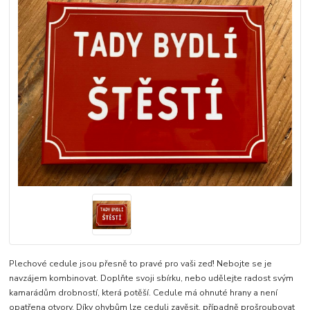
Plechové cedule jsou přesně to pravé pro vaši zeď! Nebojte se je
navzájem kombinovat. Doplňte svoji sbírku, nebo udělejte radost svým
kamarádům drobností, která potěší. Cedule má ohnuté hrany a není
opatřena otvory. Díky ohybům lze ceduli zavěsit, případně prošroubovat