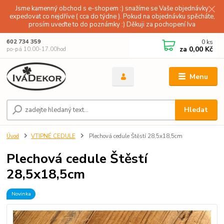
Jsme kamenný obchod s e-shopem :) snažíme se Vaše objednávky
expedovat co nejdříve ( cca do týdne ). Pokud na objednávku spěcháte,
prosím uveďte to do poznámky :) Děkuji za pochopení Iva
0
ks
602 734 359
za
0,00 Kč
po-pá 10.00-17.00hod
Menu
Hledat
Úvod
VTIPNÉ CEDULE
Plechová cedule Štěstí 28,5x18,5cm
Plechová cedule Štěstí
28,5x18,5cm
Novinka