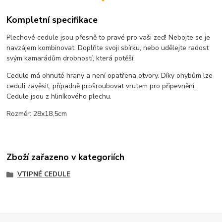
Kompletní specifikace
Plechové cedule jsou přesně to pravé pro vaši zeď! Nebojte se je
navzájem kombinovat. Doplňte svoji sbírku, nebo udělejte radost
svým kamarádům drobností, která potěší.
Cedule má ohnuté hrany a není opatřena otvory. Díky ohybům lze
ceduli zavěsit, případně prošroubovat vrutem pro připevnění.
Cedule jsou z hliníkového plechu.
Rozměr: 28x18,5cm
Zboží zařazeno v kategoriích
VTIPNÉ CEDULE