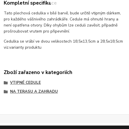
Kompletní specifikace
Tato plechová cedulka v bílé barvě, bude určitě vtipným dárkem,
pro každého vášnivého zahrádkáře. Cedule má ohnuté hrany a
není opatřena otvory. Díky ohybům lze ceduli zavěsit, případně
prošroubovat vrutem pro připevnění.
Cedulka se vrábí ve dvou velikostech 18,5x13,5cm a 28,5x18,5cm
viz.varianty produktu
Zboží zařazeno v kategoriích
VTIPNÉ CEDULE
NA TERASU A ZAHRADU