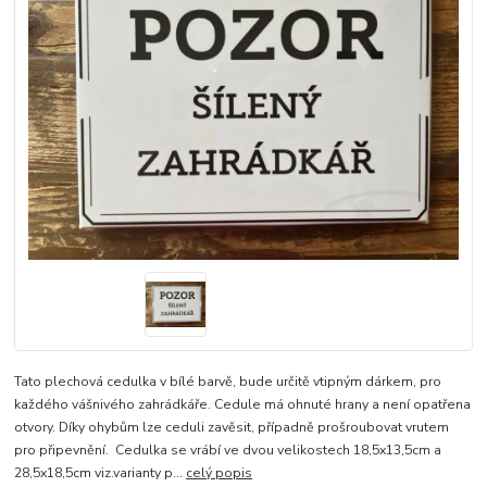
Tato plechová cedulka v bílé barvě, bude určitě vtipným dárkem, pro
každého vášnivého zahrádkáře. Cedule má ohnuté hrany a není opatřena
otvory. Díky ohybům lze ceduli zavěsit, případně prošroubovat vrutem
pro připevnění. Cedulka se vrábí ve dvou velikostech 18,5x13,5cm a
28,5x18,5cm viz.varianty p...
celý popis