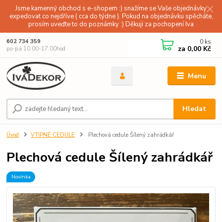
Jsme kamenný obchod s e-shopem :) snažíme se Vaše objednávky
expedovat co nejdříve ( cca do týdne ). Pokud na objednávku spěcháte,
prosím uveďte to do poznámky :) Děkuji za pochopení Iva
0
ks
602 734 359
za
0,00 Kč
po-pá 10.00-17.00hod
Menu
Hledat
Úvod
VTIPNÉ CEDULE
Plechová cedule Šílený zahrádkář
Plechová cedule Šílený zahrádkář
Novinka