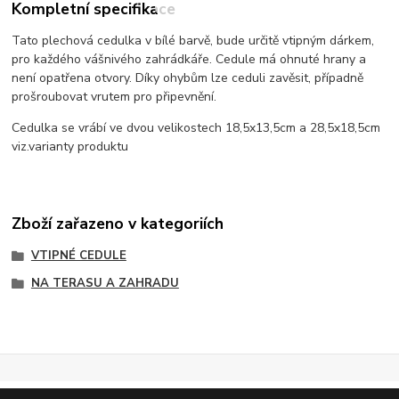
Kompletní specifikace
Tato plechová cedulka v bílé barvě, bude určitě vtipným dárkem,
pro každého vášnivého zahrádkáře. Cedule má ohnuté hrany a
není opatřena otvory. Díky ohybům lze ceduli zavěsit, případně
prošroubovat vrutem pro připevnění.
Cedulka se vrábí ve dvou velikostech 18,5x13,5cm a 28,5x18,5cm
viz.varianty produktu
Zboží zařazeno v kategoriích
VTIPNÉ CEDULE
NA TERASU A ZAHRADU