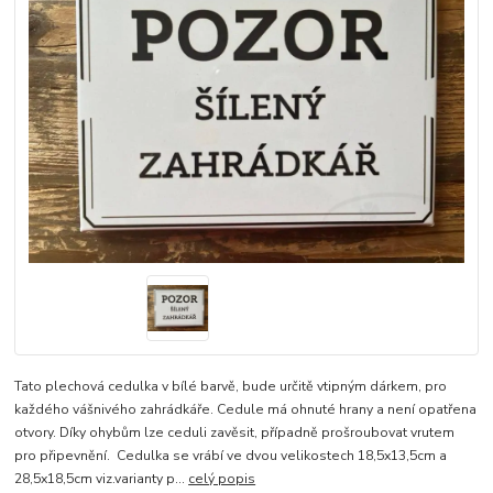
Tato plechová cedulka v bílé barvě, bude určitě vtipným dárkem, pro
každého vášnivého zahrádkáře. Cedule má ohnuté hrany a není opatřena
otvory. Díky ohybům lze ceduli zavěsit, případně prošroubovat vrutem
pro připevnění. Cedulka se vrábí ve dvou velikostech 18,5x13,5cm a
28,5x18,5cm viz.varianty p...
celý popis