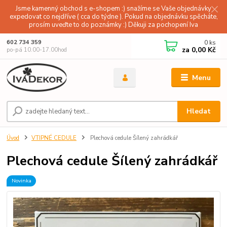
Jsme kamenný obchod s e-shopem :) snažíme se Vaše objednávky
expedovat co nejdříve ( cca do týdne ). Pokud na objednávku spěcháte,
prosím uveďte to do poznámky :) Děkuji za pochopení Iva
0
ks
602 734 359
za
0,00 Kč
po-pá 10.00-17.00hod
Menu
Hledat
Úvod
VTIPNÉ CEDULE
Plechová cedule Šílený zahrádkář
Plechová cedule Šílený zahrádkář
Novinka